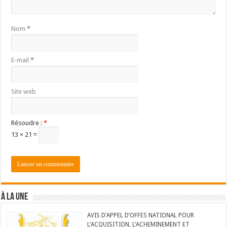
Nom
*
E-mail
*
Site web
Résoudre :
*
13 × 21 =
À LA UNE
AVIS D’APPEL D’OFFES NATIONAL POUR
L’ACQUISITION, L’ACHEMINEMENT ET