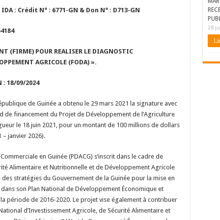
MAR
IDA : Crédit N° : 6771-GN & Don N° : D713-GN
REC
PUBL
28 ju
64184
Lir
T (FIRME) POUR REALISER LE DIAGNOSTIC
OPPEMENT AGRICOLE (FODA) ».
8/09/2024
République de Guinée a obtenu le 29 mars 2021 la signature avec
rd de financement du Projet de Développement de l’Agriculture
eur le 18 juin 2021, pour un montant de 100 millions de dollars
 – janvier 2026).
 Commerciale en Guinée (PDACG) s’inscrit dans le cadre de
té Alimentaire et Nutritionnelle et de Développement Agricole
 des stratégies du Gouvernement de la Guinée pour la mise en
enu dans son Plan National de Développement Économique et
 la période de 2016-2020. Le projet vise également à contribuer
National d’Investissement Agricole, de Sécurité Alimentaire et