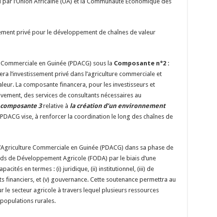
 par l’Union Africaine (UA) et la Communauté Économique des
tissement privé pour le développement de chaînes de valeur
e Commerciale en Guinée (PDACG) sous la
Composante n°2 :
era l’investissement privé dans l’agriculture commerciale et
leur. La composante financera, pour les investisseurs et
ivement, des services de consultants nécessaires au
 composante 3
relative à
la création d’un environnement
PDACG vise, à renforcer la coordination le long des chaînes de
 l’Agriculture Commerciale en Guinée (PDACG) dans sa phase de
onds de Développement Agricole (FODA) par le biais d’une
cités en termes : (i) juridique, (ii) institutionnel, (iii) de
s financiers, et (v) gouvernance. Cette soutenance permettra au
 le secteur agricole à travers lequel plusieurs ressources
 populations rurales.