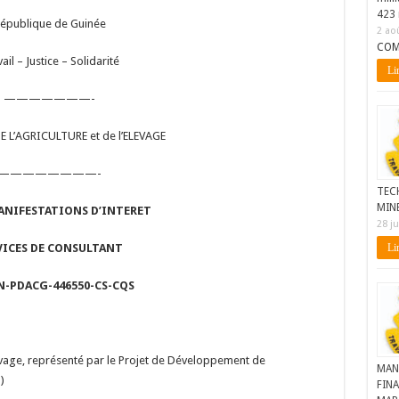
423 
épublique de Guinée
2 ao
COM
ail – Justice – Solidarité
Lir
———————-
 L’AGRICULTURE et de l’ELEVAGE
————————-
TEC
MIN
MANIFESTATIONS D’INTERET
28 ju
VICES DE CONSULTANT
Lir
GN-PDACG-446550-CS-CQS
levage, représenté par le Projet de Développement de
MAN
)
FINA