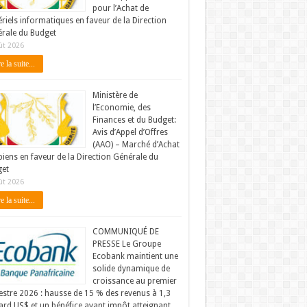
pour l’Achat de
riels informatiques en faveur de la Direction
rale du Budget
ût 2026
e la suite...
Ministère de
l’Economie, des
Finances et du Budget:
Avis d’Appel d’Offres
(AAO) – Marché d’Achat
biens en faveur de la Direction Générale du
et
ût 2026
e la suite...
COMMUNIQUÉ DE
PRESSE Le Groupe
Ecobank maintient une
solide dynamique de
croissance au premier
stre 2026 : hausse de 15 % des revenus à 1,3
iard US$ et un bénéfice avant impôt atteignant