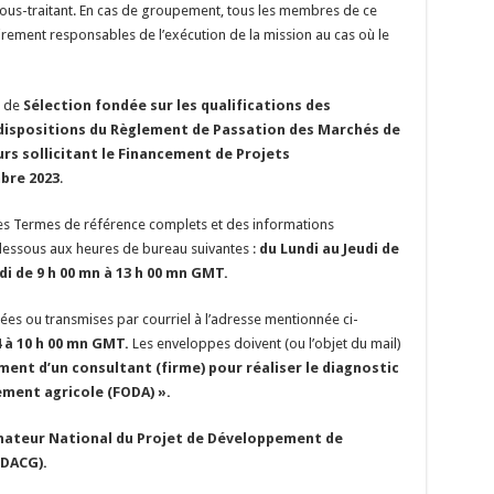
us-traitant. En cas de groupement, tous les membres de ce
rement responsables de l’exécution de la mission au cas où le
e de
Sélection fondée sur les qualifications des
ispositions du Règlement de Passation des Marchés de
rs sollicitant le Financement de Projets
bre 2023
.
les Termes de référence complets et des informations
dessous aux heures de bureau suivantes :
du Lundi au Jeudi de
di de 9 h 00 mn à 13 h 00 mn GMT.
ées ou transmises par courriel à l’adresse mentionnée ci-
 à 10 h 00 mn GMT.
Les enveloppes doivent (ou l’objet du mail)
ent d’un consultant (firme) pour réaliser le diagnostic
ment agricole (FODA) ».
nnateur National du Projet de Développement de
PDACG).