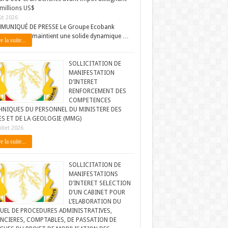
millions US$
ût 2026
MUNIQUÉ DE PRESSE Le Groupe Ecobank
maintient une solide dynamique …
e la suite...
SOLLICITATION DE
MANIFESTATION
D’INTERET
RENFORCEMENT DES
COMPETENCES
HNIQUES DU PERSONNEL DU MINISTERE DES
ES ET DE LA GEOLOGIE (MMG)
illet 2026
e la suite...
SOLLICITATION DE
MANIFESTATIONS
D’INTERET SELECTION
D’UN CABINET POUR
L’ELABORATION DU
UEL DE PROCEDURES ADMINISTRATIVES,
NCIERES, COMPTABLES, DE PASSATION DE