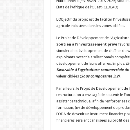
Nutritionnelle (PNIASAN-2018-2025) soutenu
États de l’Afrique de l’Ouest (CEDEAO).
L’Objectif du projet est de faciliter l’inves
agricole inclusives dans les zones ciblées.
Le Projet de Développement de l’Agricultur
Soutien à l’investissement privé
favoris
stimulera le développement de chaînes de va
exploitants potentiels sélectionnés compétit
développement de leurs affaires. En plus,
la
favorable à l’agriculture commerciale
du 
valeur ciblées (
Sous composante 3.2
)
.
Par ailleurs, le Projet de Développement de
restructuration a envisagé de soutenir le F
assistance technique, afin de renforcer ses capa
formation, (iv) de développement de produit
FODA de devenir un instrument financier pour
financières seraient canalisées au profit des