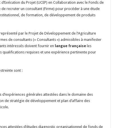
t d’Exécution du Projet (UCEP) en Collaboration avec le Fonds de
e recruter un consultant (Firme) pour procéder à une étude
institutionnel, de formation, de développement de produits
, représenté par le Projet de Développement de l’Agriculture
rmes de consultants (« Consultants ») admissibles à manifester
ltants intéressés doivent fournir en
langue française
les
s qualifications requises et une expérience pertinente pour
streinte sont :
ns d’expériences générales attestées dans le domaine des
tion de stratégie de développement et plan d’affaire des
icole.
rences attestées d’études diagnostic organisationnel de fonds de