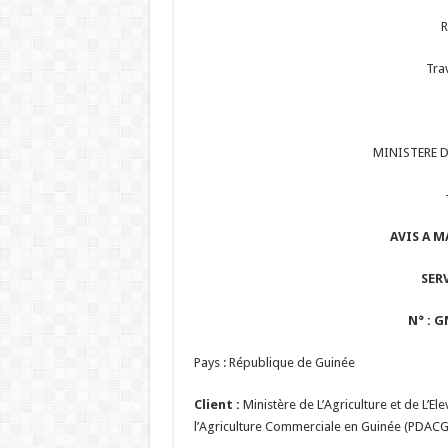
R
Trav
MINISTERE DE
AVIS A 
SER
N° : 
Pays : République de Guinée
Client :
Ministère de L’Agriculture et de L’E
l’Agriculture Commerciale en Guinée (PDACG