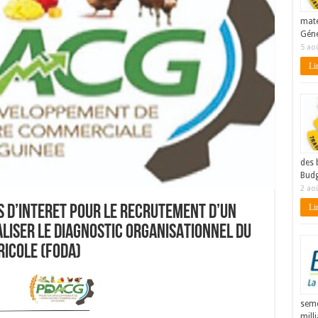
maté
Géné
5 ao
Lir
des 
Budg
2 ao
Lir
S D’INTERET POUR LE RECRUTEMENT D’UN
LISER LE DIAGNOSTIC ORGANISATIONNEL DU
ICOLE (FODA)
seme
mill