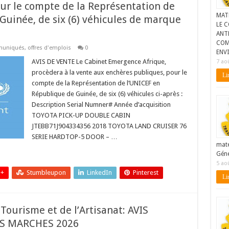
ur le compte de la Représentation de
MAT
Guinée, de six (6) véhicules de marque
LE C
ANTE
COM
uniqués
,
offres d'emplois
0
ENV
AVIS DE VENTE Le Cabinet Emergence Afrique,
7 ao
procèdera à la vente aux enchères publiques, pour le
Lir
compte de la Représentation de l’UNICEF en
République de Guinée, de six (6) véhicules ci-après :
Description Serial Numner# Année d’acquisition
TOYOTA PICK-UP DOUBLE CABIN
JTEBB71J904334356 2018 TOYOTA LAND CRUISER 76
SERIE HARDTOP-5 DOOR – …
maté
Géné
5 ao
 +
Stumbleupon
LinkedIn
Pinterest
Lir
Tourisme et de l’Artisanat: AVIS
S MARCHES 2026