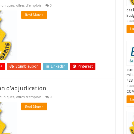
uniqués
,
offres d'emplois
0
des 
Read More »
Budg
2 ao
Lir
 +
Stumbleupon
LinkedIn
Pinterest
seme
mill
423 
2 ao
on d’adjudication
COM
uniqués
,
offres d'emplois
0
Lir
Read More »