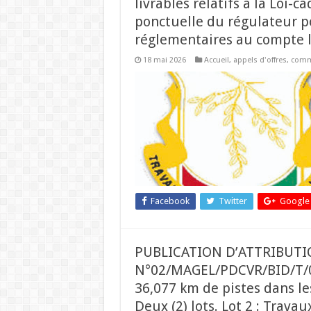
livrables relatifs à la Loi-c
ponctuelle du régulateur po
réglementaires au compte l
18 mai 2026
Accueil
,
appels d'offres
,
comm
Facebook
Twitter
Google
PUBLICATION D’ATTRIBUTI
N°02/MAGEL/PDCVR/BID/T/06
36,077 km de pistes dans le
Deux (2) lots. Lot 2 : Trava