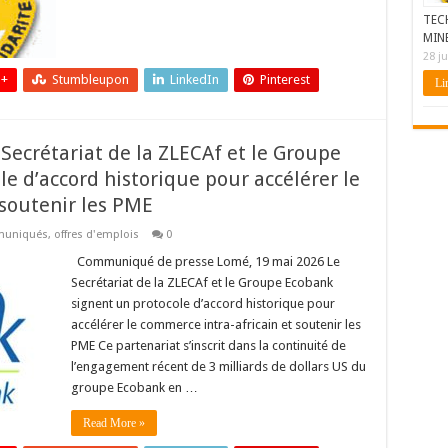
TEC
MIN
28 ju
 +
Stumbleupon
LinkedIn
Pinterest
Lir
ecrétariat de la ZLECAf et le Groupe
e d’accord historique pour accélérer le
 soutenir les PME
uniqués
,
offres d'emplois
0
Communiqué de presse Lomé, 19 mai 2026 Le
Secrétariat de la ZLECAf et le Groupe Ecobank
signent un protocole d’accord historique pour
accélérer le commerce intra-africain et soutenir les
PME Ce partenariat s’inscrit dans la continuité de
l’engagement récent de 3 milliards de dollars US du
groupe Ecobank en …
Read More »