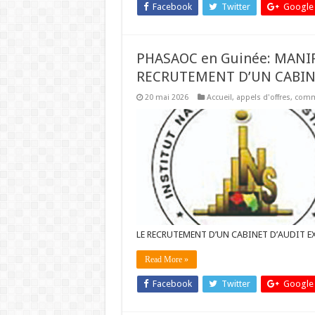
Facebook
Twitter
Google
PHASAOC en Guinée: MANI
RECRUTEMENT D’UN CABIN
20 mai 2026
Accueil
,
appels d'offres
,
comm
LE RECRUTEMENT D’UN CABINET D’AUDIT E
Read More »
Facebook
Twitter
Google