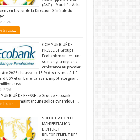
(AAO) – Marché d’Achat
biens en faveur de la Direction Générale du
et
ût 2026
e la suite...
COMMUNIQUÉ DE
PRESSE Le Groupe
Ecobank maintient une
solide dynamique de
croissance au premier
stre 2026 : hausse de 15 % des revenus à 1,3
iard US$ et un bénéfice avant impôt atteignant
millions US$
ût 2026
MUNIQUÉ DE PRESSE Le Groupe Ecobank
maintient une solide dynamique …
e la suite...
SOLLICITATION DE
MANIFESTATION
D’INTERET
RENFORCEMENT DES