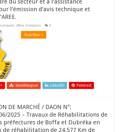
adre du secteur et à l’assistance
ur l’émission d’avis technique et
’AREE.
uniqués
,
offres d'emplois
0
Read More »
 +
Stumbleupon
LinkedIn
Pinterest
ON DE MARCHÉ / DAON N°:
/2025 – Travaux de Réhabilitations de
s préfectures de Boffa et Dubréka en
ux de réhabilitation de 24,577 Km de