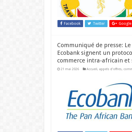
Facebook
Twitter
Google
Communiqué de presse: Le S
Ecobank signent un protocol
commerce intra-africain et
21 mai 2026
Accueil
,
appels d'offres
,
comm