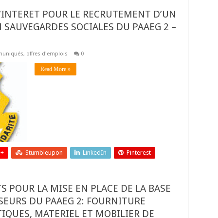
’INTERET POUR LE RECRUTEMENT D’UN
 SAUVEGARDES SOCIALES DU PAAEG 2 –
uniqués
,
offres d'emplois
0
Read More »
 +
Stumbleupon
LinkedIn
Pinterest
 POUR LA MISE EN PLACE DE LA BASE
EURS DU PAAEG 2: FOURNITURE
QUES, MATERIEL ET MOBILIER DE