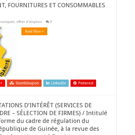
NT, FOURNITURES ET CONSOMMABLES
uniqués
,
offres d'emplois
0
Read More »
 +
Stumbleupon
LinkedIn
Pinterest
ATIONS D’INTÉRÊT (SERVICES DE
 – SÉLECTION DE FIRMES) / Intitulé
éforme du cadre de régulation du
République de Guinée, à la revue des