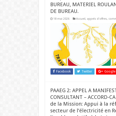
BUREAU, MATERIEL ROULA
DE BUREAU.
18 mai 2026
Accueil
,
appels d'offres
,
comm
Facebook
Twitter
Google
PAAEG 2: APPEL A MANIFEST
CONSULTANT – ACCORD-CADRE
de la Mission: Appui à la r
secteur de l’électricité en 