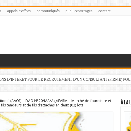
s
appels d’offres
communiqués
publi-reportages
contact
IONS D’INTERET POUR LE RECRUTEMENT D’UN CONSULTANT (FIRME) PO
national (AAOI) – DAO N°20/MA/AgriFARM – Marché de fourniture et
À LA 
fils tendeurs et de fils d’attaches en deux (02) lots