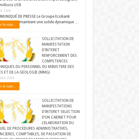
millions US$
ût 2026
MUNIQUÉ DE PRESSE Le Groupe Ecobank
maintient une solide dynamique …
e la suite...
SOLLICITATION DE
MANIFESTATION
D’INTERET
RENFORCEMENT DES
COMPETENCES
HNIQUES DU PERSONNEL DU MINISTERE DES
ES ET DE LA GEOLOGIE (MMG)
illet 2026
e la suite...
SOLLICITATION DE
MANIFESTATIONS
D’INTERET SELECTION
D’UN CABINET POUR
L’ELABORATION DU
UEL DE PROCEDURES ADMINISTRATIVES,
NCIERES, COMPTABLES, DE PASSATION DE