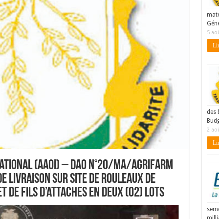
maté
Géné
5 ao
Lir
des 
Budg
2 ao
Lir
national (AAOI) – DAO N°20/MA/AgriFARM
e livraison sur site de rouleaux de
et de fils d’attaches en deux (02) lots
seme
mill