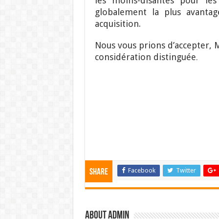
les moins-disantes pour les 
globalement la plus avanta
acquisition.
Nous vous prions d’accepter, 
considération distinguée
.
Facebook
Twitter
Share
About admin