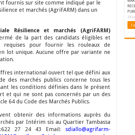
MAR
nt fournis sur site comme indiqué par le
REC
ésilience et marchés (AgriFARM)
dans un
PUBL
28 ju
Lir
liale Résilience et marchés (AgriFARM)
 fermé de la part des candidats éligibles et
s requises pour fournir les rouleaux de
s en lot unique. Aucune offre par variante ne
ation.
offres international ouvert tel que défini aux
ode des marchés publics concerne tous les
sant les conditions définies dans le présent
rt et qui ne sont pas concernés par un des
icle 64 du
Code des Marchés Publics.
uvent obtenir des informations auprès du
rchés par Intérim sis au Quartier Tambassa
622 27 24 43 Email:
sdiallo@agrifarm-