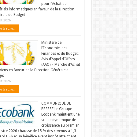
pour l’Achat de
riels informatiques en faveur de la Direction
rale du Budget
ût 2026
e la suite...
Ministère de
l’Economie, des
Finances et du Budget:
Avis d’Appel d’Offres
(AAO) – Marché d’Achat
biens en faveur de la Direction Générale du
et
ût 2026
e la suite...
COMMUNIQUÉ DE
PRESSE Le Groupe
Ecobank maintient une
solide dynamique de
croissance au premier
stre 2026 : hausse de 15 % des revenus à 1,3
iard US$ et un bénéfice avant impôt atteignant