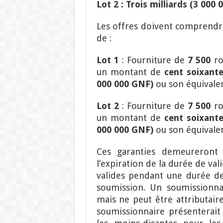
Lot 2 : Trois milliards (3 00
Les offres doivent comprend
de :
Lot 1
: Fourniture de
7 500
ro
un montant de
cent soixante
000 000 GNF)
ou son équivale
Lot 2
: Fourniture de
7 500
ro
un montant de
cent soixante
000 000 GNF)
ou son équivale
Ces garanties demeureront 
l’expiration de la durée de val
valides pendant une durée de
soumission.
Un soumissionnai
mais ne peut être attributair
soumissionnaire présenterai