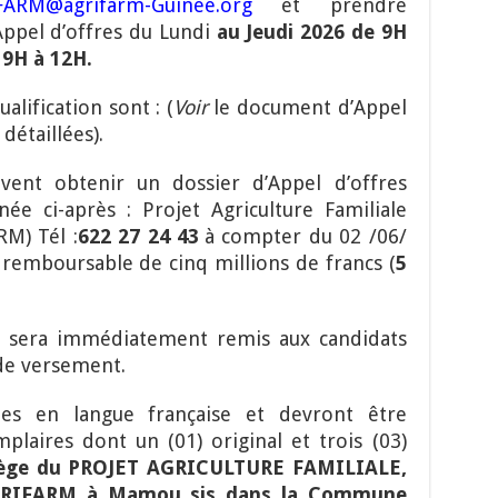
ARM@agrifarm-Guinée.org
et prendre
ppel d’offres du Lundi
au Jeudi 2026 de 9H
 9H à 12H.
lification sont : (
Voir
le document d’Appel
détaillées).
uvent obtenir un dossier d’Appel d’offres
née ci-après :
Projet Agriculture Familiale
ARM)
Tél :
622 27 24 43
à compter du 02 /06/
remboursable de cinq millions de francs (
5
s sera immédiatement remis aux candidats
de versement.
ées en langue française et devront être
laires dont un (01) original et trois (03)
iège du PROJET AGRICULTURE FAMILIALE,
RIFARM à Mamou sis dans la Commune