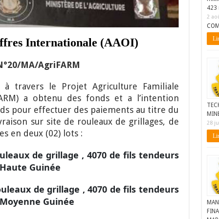
423 
2 ao
COM
Lir
ffres Internationale (AAOI)
N°20/MA/AgriFARM
re
à travers le Projet Agriculture Familiale
iFARM) a obtenu
des fonds et a l’intention
TEC
onds pour effectuer des paiements au titre du
MIN
raison sur site de rouleaux de grillages, de
28 ju
es en deux (02) lots :
Lir
uleaux de grillage , 4070 de fils tendeurs
n Haute Guinée
ouleaux de grillage , 4070 de fils tendeurs
en Moyenne Guinée
MAN
FINA