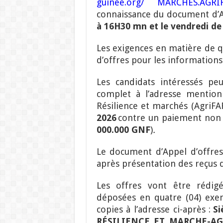
guinee.org
/
MARCHES.AGRIF
connaissance du document d’A
à 16H30 mn et le vendredi de
Les exigences en matière de qua
d’offres pour les informations 
Les candidats intéressés pe
complet à l’adresse mention
Résilience et marchés (AgriF
2026
contre un paiement non 
000.000 GNF
)
.
Le document d’Appel d’offre
après présentation des reçus 
Les offres vont être rédig
déposées en quatre (04) exemp
copies à l’adresse ci-après :
S
RÉSILIENCE ET MARCHE-AG