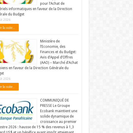
pour l’Achat de
riels informatiques en faveur de la Direction
rale du Budget
ût 2026
e la suite...
Ministère de
l’Economie, des
Finances et du Budget:
Avis d’Appel d’Offres
(AAO) – Marché d’Achat
biens en faveur de la Direction Générale du
et
ût 2026
e la suite...
COMMUNIQUÉ DE
PRESSE Le Groupe
Ecobank maintient une
solide dynamique de
croissance au premier
stre 2026 : hausse de 15 % des revenus à 1,3
iard US$ et un bénéfice avant impôt atteignant