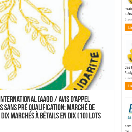
maté
Géné
5 ao
Lir
des 
Budg
2 ao
Lir
International (AAOI) / Avis d’Appel
s sans pré qualification: Marché de
dix marchés à bétails en dix (10) lots
seme
mill