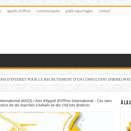
s
appels d’offres
communiqués
publi-reportages
contact
IONS D’INTERET POUR LE RECRUTEMENT D’UN CONSULTANT (FIRME) PO
nternational (AAOI) / Avis d’Appel d’Offres International – Cas sans
À LA 
ion de dix marchés à bétails en dix (10) lots distincts