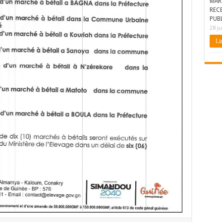
MAR
REC
PUBL
28 ju
Lir