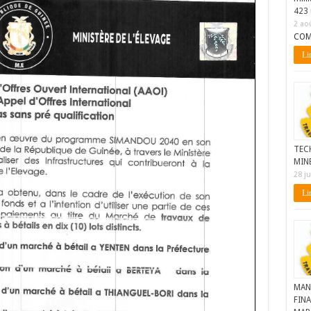
423 
2 ao
COM
Lir
TEC
MIN
28 ju
Lir
MAN
FINA