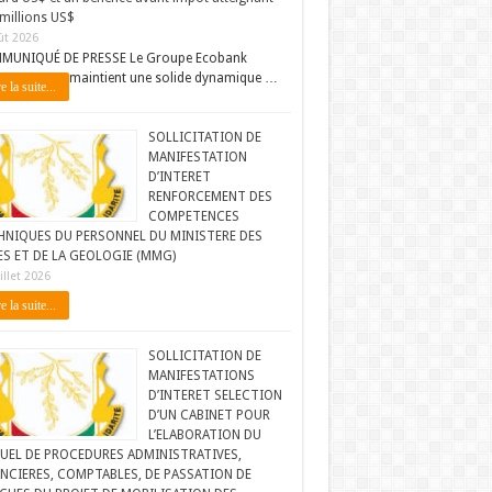
millions US$
ût 2026
MUNIQUÉ DE PRESSE Le Groupe Ecobank
maintient une solide dynamique …
e la suite...
SOLLICITATION DE
MANIFESTATION
D’INTERET
RENFORCEMENT DES
COMPETENCES
HNIQUES DU PERSONNEL DU MINISTERE DES
ES ET DE LA GEOLOGIE (MMG)
illet 2026
e la suite...
SOLLICITATION DE
MANIFESTATIONS
D’INTERET SELECTION
D’UN CABINET POUR
L’ELABORATION DU
UEL DE PROCEDURES ADMINISTRATIVES,
NCIERES, COMPTABLES, DE PASSATION DE