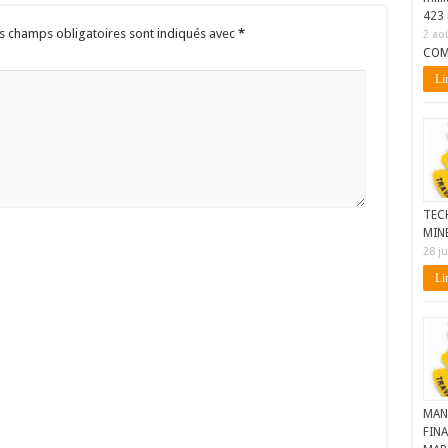
423 
s champs obligatoires sont indiqués avec
*
2 ao
COM
Lir
TEC
MIN
28 ju
Lir
MAN
FINA