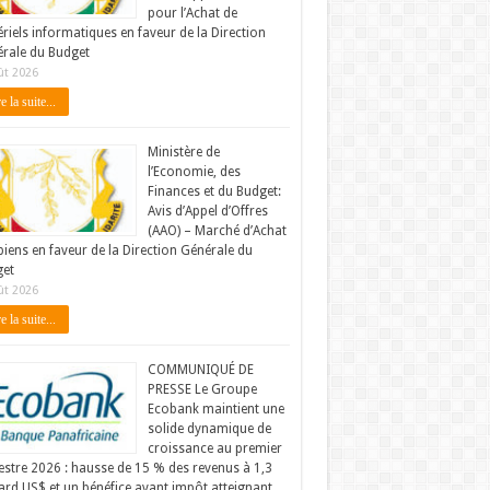
pour l’Achat de
riels informatiques en faveur de la Direction
rale du Budget
ût 2026
e la suite...
Ministère de
l’Economie, des
Finances et du Budget:
Avis d’Appel d’Offres
(AAO) – Marché d’Achat
biens en faveur de la Direction Générale du
et
ût 2026
e la suite...
COMMUNIQUÉ DE
PRESSE Le Groupe
Ecobank maintient une
solide dynamique de
croissance au premier
stre 2026 : hausse de 15 % des revenus à 1,3
iard US$ et un bénéfice avant impôt atteignant