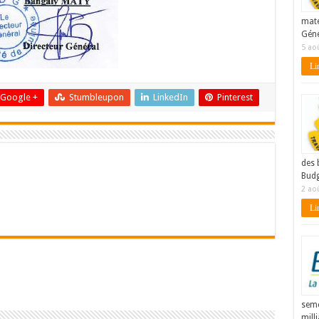
maté
Géné
5 ao
Lir
Google +
Stumbleupon
LinkedIn
Pinterest
des 
Budg
2 ao
Lir
seme
mill