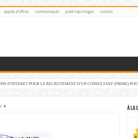
appels d’offres
communiqués
publi-reportages
contact
IONS D’INTERET POUR LE RECRUTEMENT D’UN CONSULTANT (FIRME) PO
/
4
À LA 