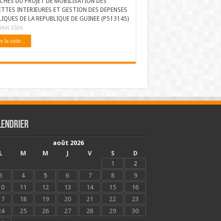
CHES DU PROJET DE MOBILISATION DES
ETTES INTERIEURES ET GESTION DES DEPENSES
IQUES DE LA REPUBLIQUE DE GUINEE (P513145)
illet 2026
e la suite...
lendrier
août 2026
L
M
M
J
V
S
D
1
2
3
4
5
6
7
8
9
10
11
12
13
14
15
16
17
18
19
20
21
22
23
24
25
26
27
28
29
30