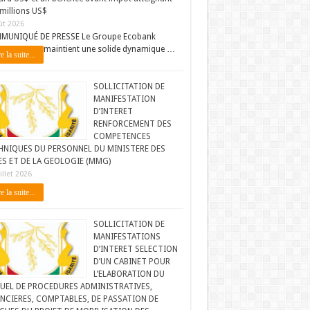
millions US$
ût 2026
MUNIQUÉ DE PRESSE Le Groupe Ecobank
maintient une solide dynamique …
e la suite...
SOLLICITATION DE
MANIFESTATION
D’INTERET
RENFORCEMENT DES
COMPETENCES
HNIQUES DU PERSONNEL DU MINISTERE DES
ES ET DE LA GEOLOGIE (MMG)
illet 2026
e la suite...
SOLLICITATION DE
MANIFESTATIONS
D’INTERET SELECTION
D’UN CABINET POUR
L’ELABORATION DU
UEL DE PROCEDURES ADMINISTRATIVES,
NCIERES, COMPTABLES, DE PASSATION DE