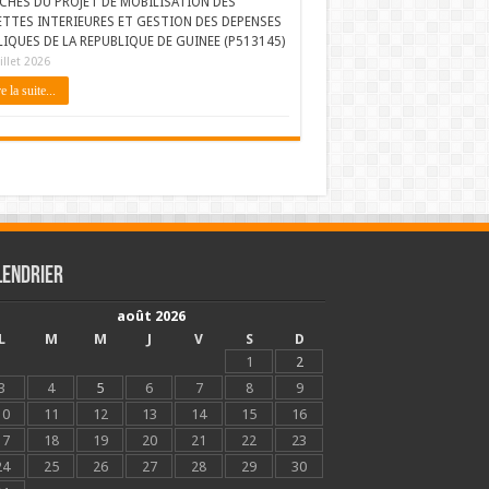
CHES DU PROJET DE MOBILISATION DES
ETTES INTERIEURES ET GESTION DES DEPENSES
IQUES DE LA REPUBLIQUE DE GUINEE (P513145)
illet 2026
e la suite...
lendrier
août 2026
L
M
M
J
V
S
D
1
2
3
4
5
6
7
8
9
10
11
12
13
14
15
16
17
18
19
20
21
22
23
24
25
26
27
28
29
30