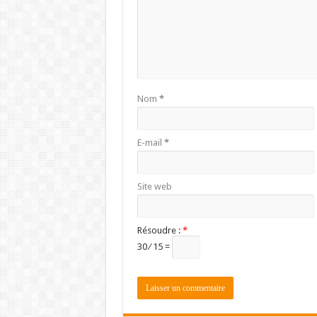
Nom
*
E-mail
*
Site web
Résoudre :
*
30 ⁄ 15 =