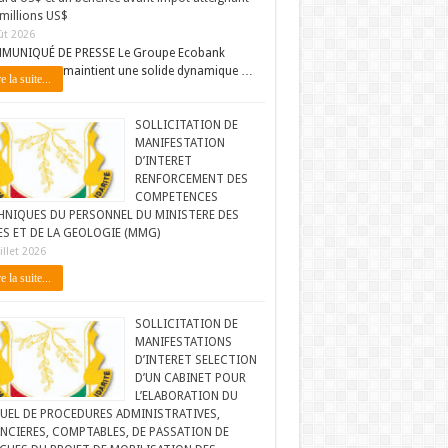
millions US$
ût 2026
MUNIQUÉ DE PRESSE Le Groupe Ecobank
maintient une solide dynamique …
e la suite...
SOLLICITATION DE
MANIFESTATION
D’INTERET
RENFORCEMENT DES
COMPETENCES
HNIQUES DU PERSONNEL DU MINISTERE DES
ES ET DE LA GEOLOGIE (MMG)
illet 2026
e la suite...
SOLLICITATION DE
MANIFESTATIONS
D’INTERET SELECTION
D’UN CABINET POUR
L’ELABORATION DU
UEL DE PROCEDURES ADMINISTRATIVES,
NCIERES, COMPTABLES, DE PASSATION DE