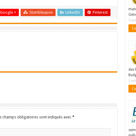
maté
Google +
Stumbleupon
LinkedIn
Pinterest
Géné
5 ao
Lir
des 
Budg
2 ao
Lir
s champs obligatoires sont indiqués avec
*
seme
mill