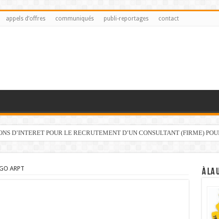
appels d’offres
communiqués
publi-reportages
contact
IONS D’INTERET POUR LE RECRUTEMENT D’UN CONSULTANT (FIRME) PO
GO ARPT
À LA 