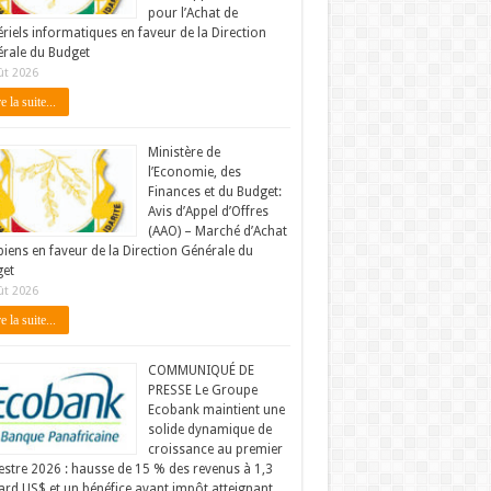
pour l’Achat de
riels informatiques en faveur de la Direction
rale du Budget
ût 2026
e la suite...
Ministère de
l’Economie, des
Finances et du Budget:
Avis d’Appel d’Offres
(AAO) – Marché d’Achat
biens en faveur de la Direction Générale du
et
ût 2026
e la suite...
COMMUNIQUÉ DE
PRESSE Le Groupe
Ecobank maintient une
solide dynamique de
croissance au premier
stre 2026 : hausse de 15 % des revenus à 1,3
iard US$ et un bénéfice avant impôt atteignant