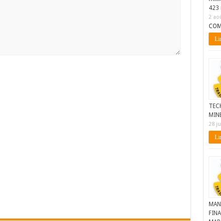
423 
2 ao
COM
Lir
TEC
MIN
28 ju
Lir
MAN
FINA