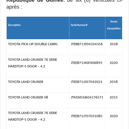
après :
Année
Description
Serial Numner#
d’acquisition
TOYOTA PICK-UP DOUBLE CABIN
JTEBB71J904334356
2018
TOYOTA LAND CRUISER 76 SERIE
JTEEB71J40F006893
2020
HARDTOP-5 DOOR – 4.2
TOYOTA LAND CRUISER
JTEEB71J307042021
2018
TOYOTA LAND CRUISER V8
JTMJV03J604176571
2015
TOYOTA LAND CRUISER 76 SERIE
JTEEB71J707031085
2020
HARDTOP-5 DOOR – 4.2