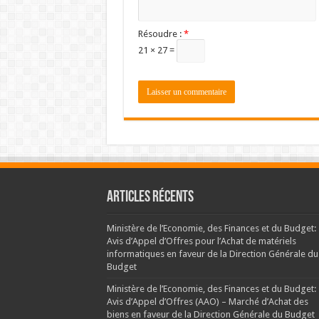
Résoudre :
*
21 × 27 =
Articles récents
Ministère de l’Economie, des Finances et du Budget:
Avis d’Appel d’Offres pour l’Achat de matériels
informatiques en faveur de la Direction Générale du
Budget
Ministère de l’Economie, des Finances et du Budget:
Avis d’Appel d’Offres (AAO) – Marché d’Achat des
biens en faveur de la Direction Générale du Budget