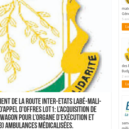
maté
Géné
5 ao
Lir
des 
Budg
2 ao
Lir
nt de la Route Inter-Etats Labé-Mali-
Appel d’Offres Lot1: l’acquisition de
s wagon pour l’organe d’exécution et
seme
03) Ambulances médicalisées.
mill