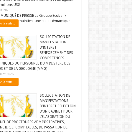
millions US$
ût 2026
MUNIQUÉ DE PRESSE Le Groupe Ecobank
maintient une solide dynamique …
e la suite...
SOLLICITATION DE
MANIFESTATION
D’INTERET
RENFORCEMENT DES
COMPETENCES
HNIQUES DU PERSONNEL DU MINISTERE DES
ES ET DE LA GEOLOGIE (MMG)
illet 2026
e la suite...
SOLLICITATION DE
MANIFESTATIONS
D’INTERET SELECTION
D’UN CABINET POUR
L’ELABORATION DU
UEL DE PROCEDURES ADMINISTRATIVES,
NCIERES, COMPTABLES, DE PASSATION DE