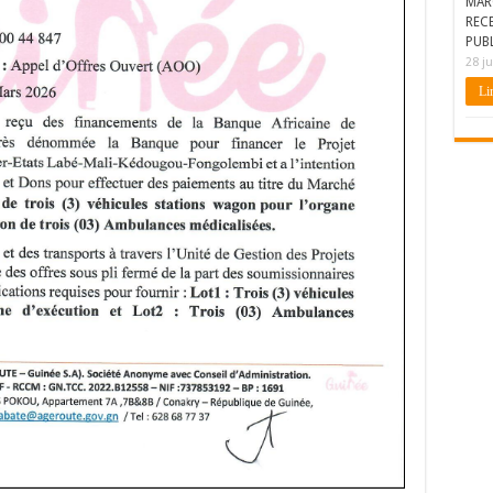
MAR
REC
PUBL
28 ju
Lir