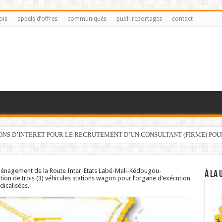
ois
appels d’offres
communiqués
publi-reportages
contact
IONS D’INTERET POUR LE RECRUTEMENT D’UN CONSULTANT (FIRME) PO
nagement de la Route Inter-Etats Labé-Mali-Kédougou-
À LA 
ition de trois (3) véhicules stations wagon pour l’organe d’exécution
dicalisées.