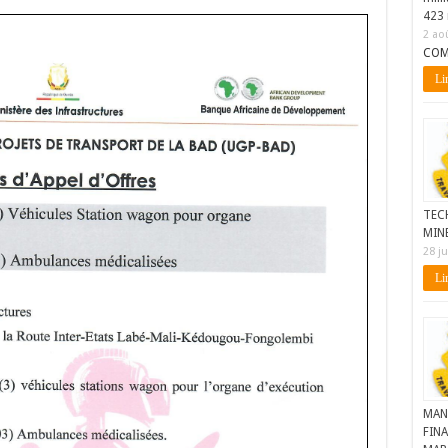
423 
2 ao
COM
Lir
TEC
MIN
28 ju
Lir
MAN
FINA