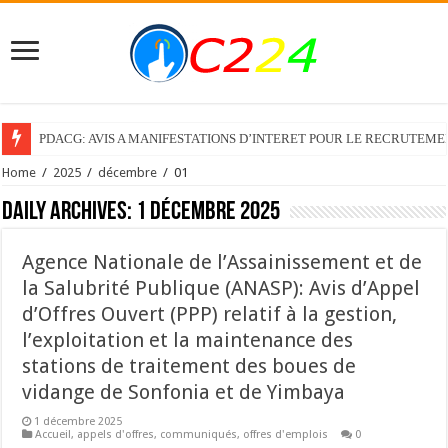
PDACG: AVIS A MANIFESTATIONS D’INTERET POUR LE RECRUTEM
Home
/
2025
/
décembre
/
01
Daily Archives:
1 décembre 2025
Agence Nationale de l’Assainissement et de
la Salubrité Publique (ANASP): Avis d’Appel
d’Offres Ouvert (PPP) relatif à la gestion,
l’exploitation et la maintenance des
stations de traitement des boues de
vidange de Sonfonia et de Yimbaya
1 décembre 2025
Accueil
,
appels d'offres
,
communiqués
,
offres d'emplois
0