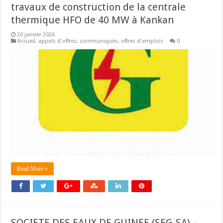
travaux de construction de la centrale
thermique HFO de 40 MW à Kankan
20 janvier 2026
Accueil
,
appels d'offres
,
communiqués
,
offres d'emplois
0
Read More »
SOCIETE DES EAUX DE GUINEE (SEG-SA) –