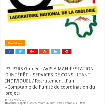
Read More »
P2-P2RS Guinée : AVIS À MANIFESTATION
D’INTÉRÊT – SERVICES DE CONSULTANT
INDIVIDUEL / Recrutement d’un
«Comptable de l’unité de coordination du
projet»
12 janvier 2026
Accueil
,
appels d'offres
,
communiqués
,
offres d'emplois
0