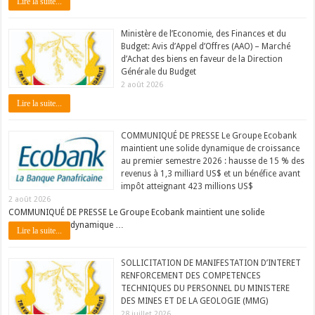
Lire la suite...
Ministère de l’Economie, des Finances et du
Budget: Avis d’Appel d’Offres (AAO) – Marché
d’Achat des biens en faveur de la Direction
Générale du Budget
2 août 2026
Lire la suite...
COMMUNIQUÉ DE PRESSE Le Groupe Ecobank
maintient une solide dynamique de croissance
au premier semestre 2026 : hausse de 15 % des
revenus à 1,3 milliard US$ et un bénéfice avant
impôt atteignant 423 millions US$
2 août 2026
COMMUNIQUÉ DE PRESSE Le Groupe Ecobank maintient une solide
dynamique …
Lire la suite...
SOLLICITATION DE MANIFESTATION D’INTERET
RENFORCEMENT DES COMPETENCES
TECHNIQUES DU PERSONNEL DU MINISTERE
DES MINES ET DE LA GEOLOGIE (MMG)
28 juillet 2026