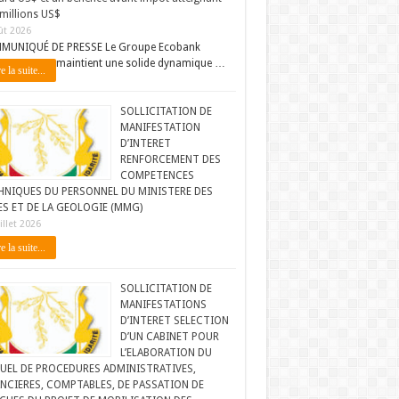
millions US$
ût 2026
MUNIQUÉ DE PRESSE Le Groupe Ecobank
maintient une solide dynamique …
e la suite...
SOLLICITATION DE
MANIFESTATION
D’INTERET
RENFORCEMENT DES
COMPETENCES
HNIQUES DU PERSONNEL DU MINISTERE DES
ES ET DE LA GEOLOGIE (MMG)
illet 2026
e la suite...
SOLLICITATION DE
MANIFESTATIONS
D’INTERET SELECTION
D’UN CABINET POUR
L’ELABORATION DU
UEL DE PROCEDURES ADMINISTRATIVES,
NCIERES, COMPTABLES, DE PASSATION DE