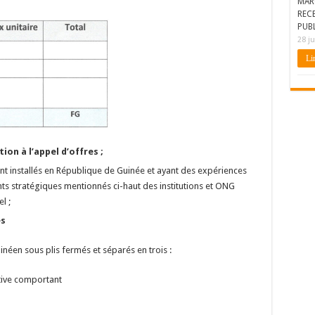
MAR
REC
PUBL
28 ju
Lir
ion à l’appel d’offres ;
t installés en République de Guinée et ayant des expériences
ts stratégiques mentionnés ci-haut des institutions et ONG
l ;
es
inéen sous plis fermés et séparés en trois :
tive comportant