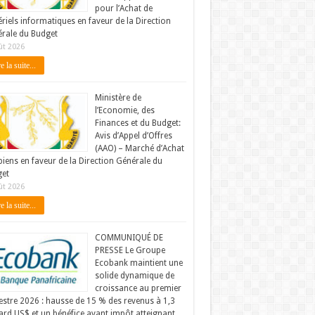
pour l’Achat de
riels informatiques en faveur de la Direction
rale du Budget
ût 2026
e la suite...
Ministère de
l’Economie, des
Finances et du Budget:
Avis d’Appel d’Offres
(AAO) – Marché d’Achat
biens en faveur de la Direction Générale du
et
ût 2026
e la suite...
COMMUNIQUÉ DE
PRESSE Le Groupe
Ecobank maintient une
solide dynamique de
croissance au premier
stre 2026 : hausse de 15 % des revenus à 1,3
iard US$ et un bénéfice avant impôt atteignant