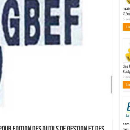
maté
Géné
5 ao
Lir
des 
Budg
2 ao
Lir
seme
pour Edition des outils de gestion et des
mill