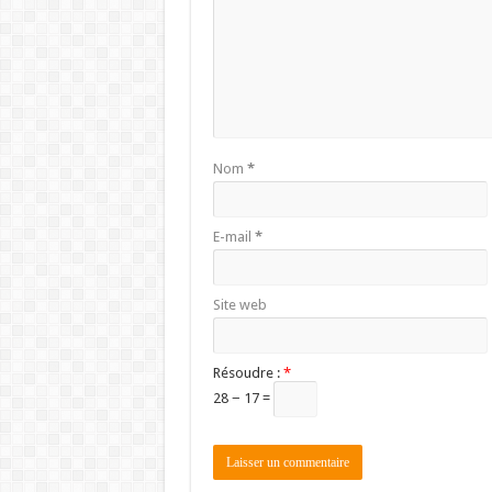
Nom
*
E-mail
*
Site web
Résoudre :
*
28 − 17 =