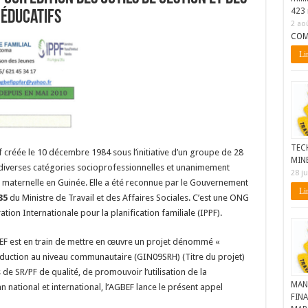
423 
éducatifs
2 ao
COM
Lir
TEC
f créée le 10 décembre 1984 sous l’initiative d’un groupe de 28
MIN
diverses catégories socioprofessionnelles et unanimement
28 ju
et maternelle en Guinée. Elle a été reconnue par le Gouvernement
Lir
85
du Ministre de Travail et des Affaires Sociales. C’est une ONG
tion Internationale pour la planification familiale (IPPF).
GBEF est en train de mettre en œuvre un projet dénommé «
oduction au niveau communautaire (GIN09SRH) (Titre du projet)
 de SR/PF de qualité, de promouvoir l’utilisation de la
MAN
n national et international, l’AGBEF lance le présent appel
FINA