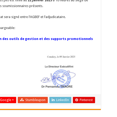
s plis est fixée au
22 Janvier 2025
à 10 heures au siège de
s soumissionnaires présents.
at sera signé entre l’AGBEF et l’adjudicataire.
chargeable:
on des outils de gestion et des supports promotionnels
Google +
Stumbleupon
LinkedIn
Pinterest