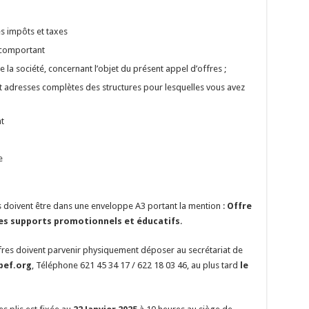
s impôts et taxes
 comportant
la société, concernant l’objet du présent appel d’offres ;
et adresses complètes des structures pour lesquelles vous avez
t
e
s doivent être dans une enveloppe A3 portant la mention :
Offre
des supports promotionnels et éducatifs
.
fres doivent parvenir physiquement déposer au secrétariat de
bef.org
, Téléphone 621 45 34 17 / 622 18 03 46, au plus tard
le