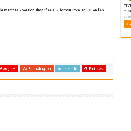
TEC
e marchés – version simplifiée aux format Excel et PDF en lien
MIN
28 ju
Lir
Google +
Stumbleupon
LinkedIn
Pinterest