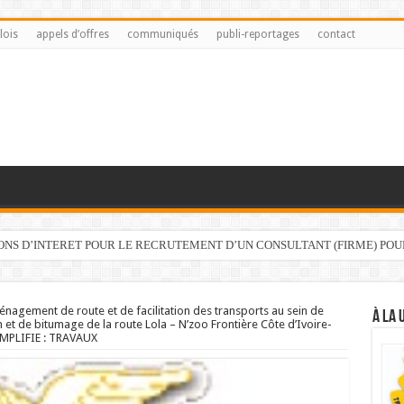
lois
appels d’offres
communiqués
publi-reportages
contact
IONS D’INTERET POUR LE RECRUTEMENT D’UN CONSULTANT (FIRME) PO
gement de route et de facilitation des transports au sein de
À LA 
 et de bitumage de la route Lola – N’zoo Frontière Côte d’Ivoire-
MPLIFIE : TRAVAUX