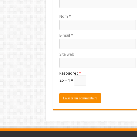
Nom
*
E-mail
*
Site web
Résoudre :
*
26 − 1 =