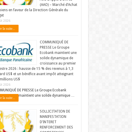
(AAO) – Marché d’Achat
biens en faveur de la Direction Générale du
et
ût 2026
e la suite...
COMMUNIQUÉ DE
PRESSE Le Groupe
Ecobank maintient une
solide dynamique de
croissance au premier
stre 2026 : hausse de 15 % des revenus à 1,3
iard US$ et un bénéfice avant impôt atteignant
millions US$
ût 2026
MUNIQUÉ DE PRESSE Le Groupe Ecobank
maintient une solide dynamique …
e la suite...
SOLLICITATION DE
MANIFESTATION
D’INTERET
RENFORCEMENT DES