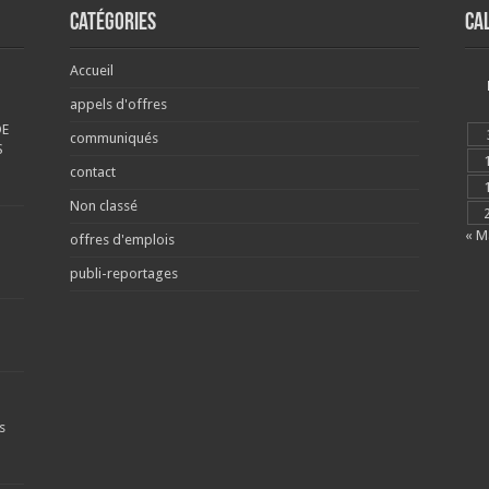
Catégories
Ca
Accueil
appels d'offres
DE
communiqués
S
contact
Non classé
« M
offres d'emplois
publi-reportages
s