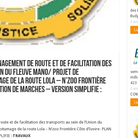
des 
Budg
2 ao
Lir
agement de route et de facilitation des
on du fleuve Mano/ Projet de
seme
mill
ge de la route Lola – N’zoo Frontière
423 
TION DE MARCHES – VERSION SIMPLIFIE :
2 ao
COM
Lir
 et de facilitation des transports au sein de l’Union du
bitumage de la route Lola – N’zoo Frontière Côte d’Ivoire- PLAN
LIFIE :
TRAVAUX