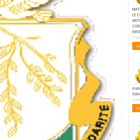
MAT
LE C
ANTE
COM
ENV
7 ao
Lir
maté
Géné
5 ao
Lir