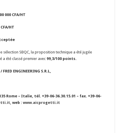
000 000 CFA/HT
0 CFA/HT
cceptée
de sélection SBQC, la proposition technique a été jugée
né a été classé premier avec
99,3/100 points.
/ FRED ENGINEERING S.R.L,
135 Rome – Italie, tél. +39-06-36.30.15.01 – fax. +39-06-
ti.it
, web :
www.aicprogetti.it