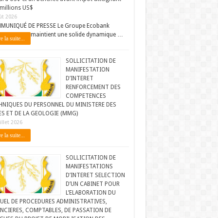
millions US$
ût 2026
MUNIQUÉ DE PRESSE Le Groupe Ecobank
maintient une solide dynamique …
e la suite...
SOLLICITATION DE
MANIFESTATION
D’INTERET
RENFORCEMENT DES
COMPETENCES
HNIQUES DU PERSONNEL DU MINISTERE DES
ES ET DE LA GEOLOGIE (MMG)
illet 2026
e la suite...
SOLLICITATION DE
MANIFESTATIONS
D’INTERET SELECTION
D’UN CABINET POUR
L’ELABORATION DU
UEL DE PROCEDURES ADMINISTRATIVES,
NCIERES, COMPTABLES, DE PASSATION DE