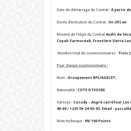
Date de démarrage du Contrat :
A partir d
Durée d’exécution du Contrat :
Un (01) an
Résumé de l’objet du Contrat
Audit de Sécu
Coyah-Farmoréah, Frontière Sierra Le
Nombre total de soumissionnaires :
Trois (
Pour chaque soumissionnaire :
Nom :
Groupement BPL/AGECET,
Nationalité :
COTE D’IVOIRE
Adresse
: Cocody – Angré carréfour Les O
40-69 / +225 59-24-85-93, Email :
pascalB
Note technique :
99/ 100 Points