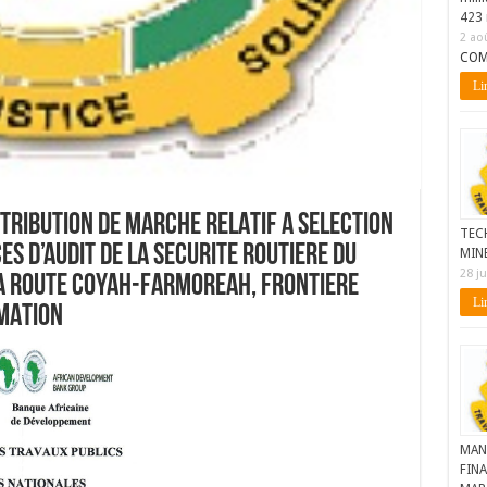
423 
2 ao
COM
Lir
TTRIBUTION DE MARCHE RELATIF A SELECTION
TEC
ES D’AUDIT DE LA SECURITE ROUTIERE DU
MIN
28 ju
A ROUTE COYAH-FARMOREAH, FRONTIERE
Lir
RMATION
MAN
FINA