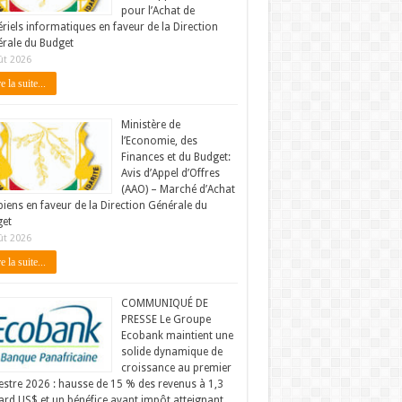
pour l’Achat de
riels informatiques en faveur de la Direction
rale du Budget
ût 2026
e la suite...
Ministère de
l’Economie, des
Finances et du Budget:
Avis d’Appel d’Offres
(AAO) – Marché d’Achat
biens en faveur de la Direction Générale du
et
ût 2026
e la suite...
COMMUNIQUÉ DE
PRESSE Le Groupe
Ecobank maintient une
solide dynamique de
croissance au premier
stre 2026 : hausse de 15 % des revenus à 1,3
iard US$ et un bénéfice avant impôt atteignant