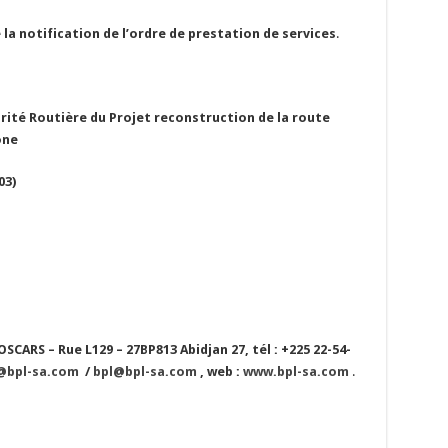
e la notification de l’ordre de prestation de services
.
rité Routière du Projet reconstruction de la route
one
03
)
SCARS – Rue L129 – 27BP813 Abidjan 27, tél : +225 22-54-
@bpl-sa.com
/
bpl@bpl-sa.com
, web :
www.bpl-sa.com
.