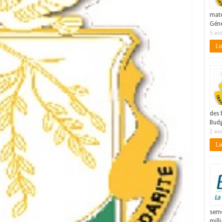
maté
Géné
5 ao
Lir
des 
Budg
2 ao
Lir
seme
mill