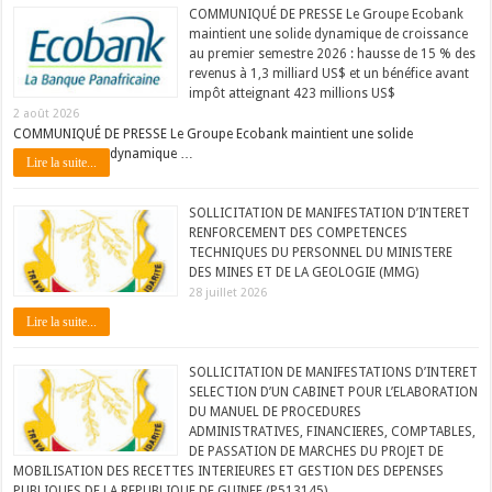
COMMUNIQUÉ DE PRESSE Le Groupe Ecobank
maintient une solide dynamique de croissance
au premier semestre 2026 : hausse de 15 % des
revenus à 1,3 milliard US$ et un bénéfice avant
impôt atteignant 423 millions US$
2 août 2026
COMMUNIQUÉ DE PRESSE Le Groupe Ecobank maintient une solide
dynamique …
Lire la suite...
SOLLICITATION DE MANIFESTATION D’INTERET
RENFORCEMENT DES COMPETENCES
TECHNIQUES DU PERSONNEL DU MINISTERE
DES MINES ET DE LA GEOLOGIE (MMG)
28 juillet 2026
Lire la suite...
SOLLICITATION DE MANIFESTATIONS D’INTERET
SELECTION D’UN CABINET POUR L’ELABORATION
DU MANUEL DE PROCEDURES
ADMINISTRATIVES, FINANCIERES, COMPTABLES,
DE PASSATION DE MARCHES DU PROJET DE
MOBILISATION DES RECETTES INTERIEURES ET GESTION DES DEPENSES
PUBLIQUES DE LA REPUBLIQUE DE GUINEE (P513145)