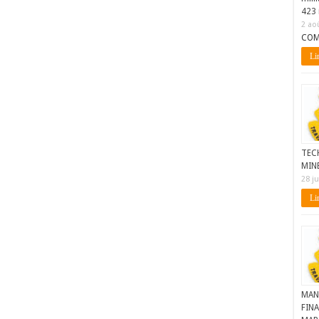
423 
2 ao
COM
Lir
TEC
MIN
28 ju
Lir
MAN
FINA