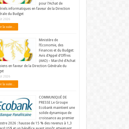
pour l’Achat de
riels informatiques en faveur de la Direction
rale du Budget
ût 2026
e la suite...
Ministère de
l’Economie, des
Finances et du Budget:
Avis d’Appel d’Offres
(AAO) – Marché d’Achat
biens en faveur de la Direction Générale du
et
ût 2026
e la suite...
COMMUNIQUÉ DE
PRESSE Le Groupe
Ecobank maintient une
solide dynamique de
croissance au premier
stre 2026 : hausse de 15 % des revenus à 1,3
iard US$ et un bénéfice avant impôt atteignant