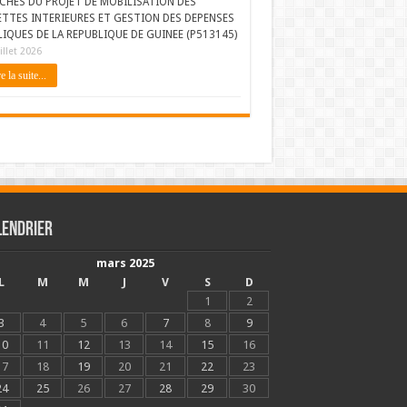
CHES DU PROJET DE MOBILISATION DES
ETTES INTERIEURES ET GESTION DES DEPENSES
IQUES DE LA REPUBLIQUE DE GUINEE (P513145)
illet 2026
e la suite...
lendrier
mars 2025
L
M
M
J
V
S
D
1
2
3
4
5
6
7
8
9
10
11
12
13
14
15
16
17
18
19
20
21
22
23
24
25
26
27
28
29
30