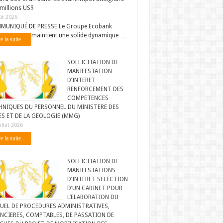
millions US$
ût 2026
MUNIQUÉ DE PRESSE Le Groupe Ecobank
maintient une solide dynamique …
e la suite...
SOLLICITATION DE
MANIFESTATION
D’INTERET
RENFORCEMENT DES
COMPETENCES
HNIQUES DU PERSONNEL DU MINISTERE DES
ES ET DE LA GEOLOGIE (MMG)
illet 2026
e la suite...
SOLLICITATION DE
MANIFESTATIONS
D’INTERET SELECTION
D’UN CABINET POUR
L’ELABORATION DU
UEL DE PROCEDURES ADMINISTRATIVES,
NCIERES, COMPTABLES, DE PASSATION DE