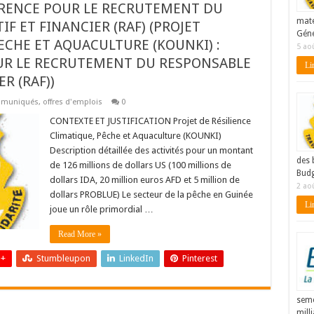
ERENCE POUR LE RECRUTEMENT DU
maté
 ET FINANCIER (RAF) (PROJET
Géné
ECHE ET AQUACULTURE (KOUNKI) :
5 ao
UR LE RECRUTEMENT DU RESPONSABLE
Lir
R (RAF))
muniqués
,
offres d'emplois
0
CONTEXTE ET JUSTIFICATION Projet de Résilience
Climatique, Pêche et Aquaculture (KOUNKI)
Description détaillée des activités pour un montant
des 
de 126 millions de dollars US (100 millions de
Budg
dollars IDA, 20 million euros AFD et 5 million de
2 ao
dollars PROBLUE) Le secteur de la pêche en Guinée
Lir
joue un rôle primordial …
Read More »
 +
Stumbleupon
LinkedIn
Pinterest
seme
mill