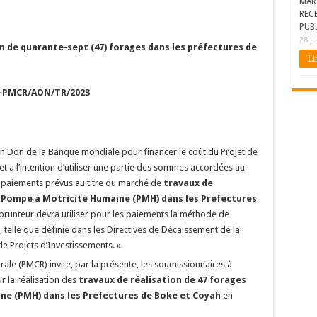
MAR
REC
PUBL
28 ju
n de quarante-sept (47) forages dans les préfectures de
Lir
-PMCR/AON/TR/2023
 Don de la Banque mondiale pour financer le coût du Projet de
et a l’intention d’utiliser une partie des sommes accordées au
s paiements prévus au titre du marché de
travaux de
e Pompe à Motricité Humaine (PMH) dans les Préfectures
prunteur devra utiliser pour les paiements la méthode de
, telle que définie dans les Directives de Décaissement de la
 Projets d’Investissements. »
rale (PMCR) invite, par la présente, les soumissionnaires à
r la réalisation des
travaux de réalisation de 47 forages
ne (PMH) dans les Préfectures de Boké et Coyah
en