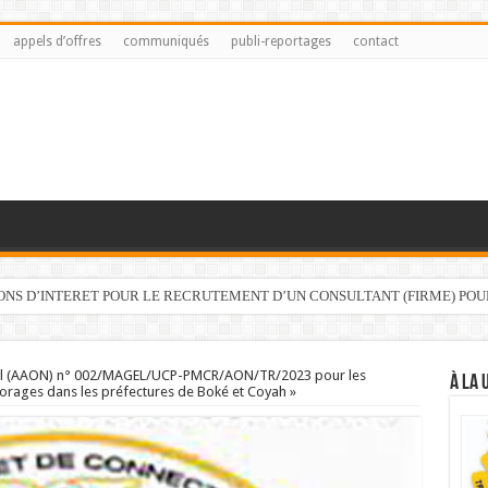
appels d’offres
communiqués
publi-reportages
contact
IONS D’INTERET POUR LE RECRUTEMENT D’UN CONSULTANT (FIRME) PO
onal (AAON) n° 002/MAGEL/UCP-PMCR/AON/TR/2023 pour les
À LA 
forages dans les préfectures de Boké et Coyah »