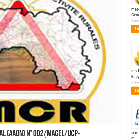
maté
Géné
5 ao
Lir
des 
Budg
2 ao
Lir
nal (AAON) n° 002/MAGEL/UCP-
seme
mill