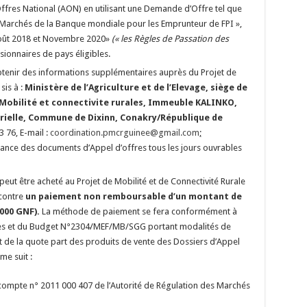
ffres National (AON) en utilisant une Demande d’Offre tel que
e Marchés de la Banque mondiale pour les Emprunteur de FPI »,
 Août 2018 et Novembre 2020»
(« les Règles de Passation des
ssionnaires de pays éligibles.
btenir des informations supplémentaires auprès du Projet de
sis à :
Ministère de l’Agriculture et de l’Elevage, siège de
 Mobilité et connectivite rurales, Immeuble KALINKO,
érielle, Commune de Dixinn, Conakry/République de
3 76, E-mail :
coordination.pmcrguinee@gmail.com
;
ance des documents d’Appel d’offres tous les jours ouvrables
peut être acheté au Projet de Mobilité et de Connectivité Rurale
 contre
un paiement non remboursable d’un montant de
 000 GNF).
La méthode de paiement se fera conformément à
ances et du Budget N°2304/MEF/MB/SGG portant modalités de
 de la quote part des produits de vente des Dossiers d’Appel
me suit :
compte n° 2011 000 407 de l’Autorité de Régulation des Marchés