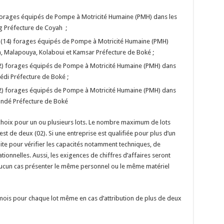
) forages équipés de Pompe à Motricité Humaine (PMH) dans les
g Préfecture de Coyah ;
ze (14) forages équipés de Pompe à Motricité Humaine (PMH)
, Malapouya, Kolaboui et Kamsar Préfecture de Boké ;
(12) forages équipés de Pompe à Motricité Humaine (PMH) dans
édi Préfecture de Boké ;
(12) forages équipés de Pompe à Motricité Humaine (PMH) dans
andé Préfecture de Boké
choix pour un ou plusieurs lots. Le nombre maximum de lots
est de deux (02). Si une entreprise est qualifiée pour plus d’un
aite pour vérifier les capacités notamment techniques, de
ionnelles. Aussi, les exigences de chiffres d’affaires seront
ucun cas présenter le même personnel ou le même matériel
 mois pour chaque lot même en cas d’attribution de plus de deux