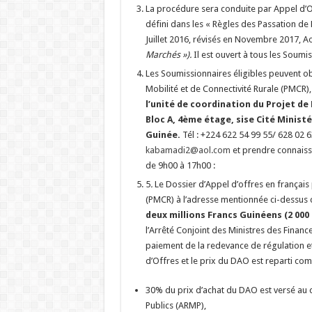
La procédure sera conduite par Appel d’O
défini dans les « Règles des Passation d
Juillet 2016, révisés en Novembre 2017,
Marchés »).
Il est ouvert à tous les Soumi
Les Soumissionnaires éligibles peuvent o
Mobilité et de Connectivité Rurale (PMCR), 
l’unité de coordination du Projet de
Bloc A, 4ème étage, sise Cité Minist
Guinée.
Tél : +224 622 54 99 55/ 628 02 6
kabamadi2@aol.com
et prendre connaiss
de 9h00 à 17h00 :
5
.
Le Dossier d’Appel d’offres en français 
(PMCR) à l’adresse mentionnée ci-dessus
deux millions Francs Guinéens (2 000
l’Arrêté Conjoint des Ministres des Fin
paiement de la redevance de régulation et
d’Offres et le prix du DAO est reparti com
30% du prix d’achat du DAO est versé au 
Publics (ARMP),