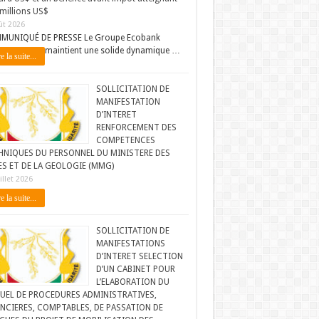
millions US$
ût 2026
MUNIQUÉ DE PRESSE Le Groupe Ecobank
maintient une solide dynamique …
e la suite...
SOLLICITATION DE
MANIFESTATION
D’INTERET
RENFORCEMENT DES
COMPETENCES
HNIQUES DU PERSONNEL DU MINISTERE DES
ES ET DE LA GEOLOGIE (MMG)
illet 2026
e la suite...
SOLLICITATION DE
MANIFESTATIONS
D’INTERET SELECTION
D’UN CABINET POUR
L’ELABORATION DU
UEL DE PROCEDURES ADMINISTRATIVES,
NCIERES, COMPTABLES, DE PASSATION DE