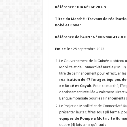
Référence
:
IDA N° D4120 GN
Titre du Marché
:
T
ravaux de réalisatio
Boké et Coyah
Référence de l’AON
:
N° 002/MAGEL/UCP
Emise le :
25 septembre 2023
Le Gouvernement de la Guinée a obtenu un
Mobilité et de Connectivité Rurale (PMCR) 
titre de ce financement pour effectuer le
réalisation de 47 forages équipés d
de Boké et Coyah.
Pour ce marché, l’Em
décaissement intitulée « Paiement Direct »
Banque mondiale pour les Financements de
Le Projet de Mobilité et de Connectivité Ru
présenter leurs Offres sous pli fermé, pou
équipés de Pompe à Motricité Humai
quatre (4) lots ainsi qu’il suit :