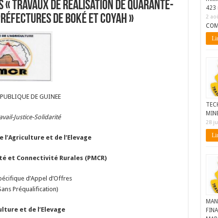
« Travaux de réalisation de quarante-
423 
préfectures de Boké et Coyah »
2 ao
COM
Lir
EPUBLIQUE DE GUINEE
TEC
MIN
avail-Justice-Solidarité
28 ju
Lir
 l’Agriculture et de l’Elevage
té et Connectivité Rurales (PMCR)
pécifique d’Appel d’Offres
Sans Préqualification)
MAN
ulture et de l’Elevage
FINA