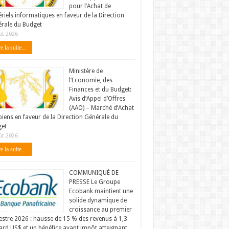
pour l’Achat de
riels informatiques en faveur de la Direction
rale du Budget
ût 2026
e la suite...
Ministère de
l’Economie, des
Finances et du Budget:
Avis d’Appel d’Offres
(AAO) – Marché d’Achat
biens en faveur de la Direction Générale du
et
ût 2026
e la suite...
COMMUNIQUÉ DE
PRESSE Le Groupe
Ecobank maintient une
solide dynamique de
croissance au premier
stre 2026 : hausse de 15 % des revenus à 1,3
iard US$ et un bénéfice avant impôt atteignant