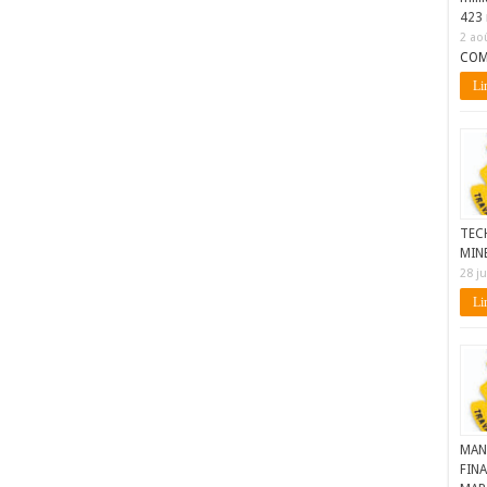
423 
2 ao
COM
Lir
TEC
MIN
28 ju
Lir
MAN
FINA