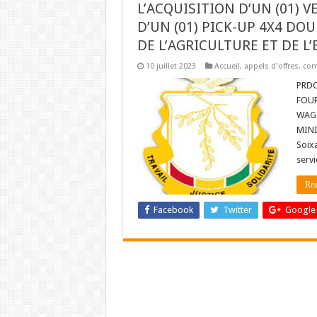
L’ACQUISITION D’UN (01) 
D’UN (01) PICK-UP 4X4 DO
DE L’AGRICULTURE ET DE L’
10 juillet 2023
Accueil
,
appels d'offres
,
co
PRDC
FOUR
WAGO
MINI
Soixa
serv
Rea
Facebook
Twitter
Google