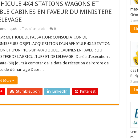
VEHICULE 4X4 STATIONS WAGONS ET
maté
UBLE CABINES EN FAVEUR DU MINISTERE
Géné
ELEVAGE
5 ao
Lir
mmuniqués
,
offres d'emplois
0
VR METHODE DE PASSATION: CONSULTATION DE
NISSEURS OBJET: ACQUISITION D’UN VEHICULE 4X4 STATION
N ET D’UN PICK-UP 4X4 DOUBLE CABINES EN FAVEUR DU
STERE DE L’AGRICULTURE ET DE L’ELEVAGE Durée d’exécution :
nte (60) jours à compter de la date de réception de l’ordre de
ice de démarrage Date …
des 
Budg
d More »
2 ao
Lir
 +
Stumbleupon
LinkedIn
Pinterest
seme
mill