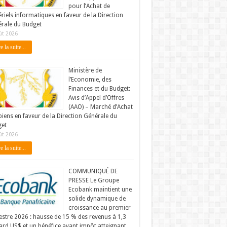
pour l’Achat de
riels informatiques en faveur de la Direction
rale du Budget
ût 2026
e la suite...
Ministère de
l’Economie, des
Finances et du Budget:
Avis d’Appel d’Offres
(AAO) – Marché d’Achat
biens en faveur de la Direction Générale du
et
ût 2026
e la suite...
COMMUNIQUÉ DE
PRESSE Le Groupe
Ecobank maintient une
solide dynamique de
croissance au premier
stre 2026 : hausse de 15 % des revenus à 1,3
iard US$ et un bénéfice avant impôt atteignant