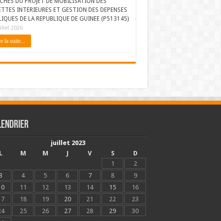
CHES DU PROJET DE MOBILISATION DES
ETTES INTERIEURES ET GESTION DES DEPENSES
IQUES DE LA REPUBLIQUE DE GUINEE (P513145)
illet 2026
e la suite...
lendrier
juillet 2023
L
M
M
J
V
S
D
1
2
3
4
5
6
7
8
9
10
11
12
13
14
15
16
17
18
19
20
21
22
23
24
25
26
27
28
29
30