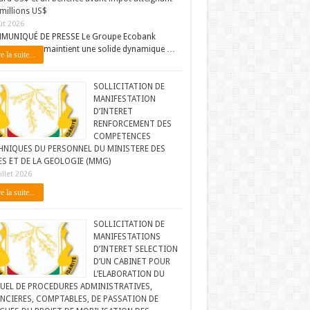
millions US$
ût 2026
MUNIQUÉ DE PRESSE Le Groupe Ecobank
maintient une solide dynamique …
e la suite...
SOLLICITATION DE
MANIFESTATION
D’INTERET
RENFORCEMENT DES
COMPETENCES
HNIQUES DU PERSONNEL DU MINISTERE DES
ES ET DE LA GEOLOGIE (MMG)
illet 2026
e la suite...
SOLLICITATION DE
MANIFESTATIONS
D’INTERET SELECTION
D’UN CABINET POUR
L’ELABORATION DU
UEL DE PROCEDURES ADMINISTRATIVES,
NCIERES, COMPTABLES, DE PASSATION DE