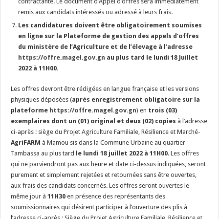
contractante. Le document d’Appel d’offres sera immédiatement
remis aux candidats intéressés ou adressé à leurs frais
.
Les candidatures doivent être obligatoirement soumises
en ligne sur la Plateforme de gestion des appels d’offres
du ministère de l’Agriculture et de l’élevage à l’adresse
https://offre.magel.gov.gn
au plus tard le lundi 18 Juillet
2022
à 11H00.
Les offres devront être rédigées en langue française et les versions
physiques déposées (
après enregistrement obligatoire sur la
plateforme
https://offre.magel.gov.gn
) en
trois (03)
exemplaires dont un (01) original et deux (02) copies
à l’adresse
ci-après : siège du Projet Agriculture Familiale, Résilience et Marché-
AgriFARM
à Mamou sis dans la Commune Urbaine au quartier
Tambassa au plus tard
le lundi 18 juillet 2022
à 11H00
. Les offres
qui ne parviendront pas aux heure et date ci-dessus indiquées, seront
purement et simplement rejetées et retournées sans être ouvertes,
aux frais des candidats concernés. Les offres seront ouvertes le
même jour à
11H30
en présence des représentants des
soumissionnaires qui désirent participer à l’ouverture des plis à
l’adresse ci-après : Siège du Projet Agriculture Familiale, Résilience et