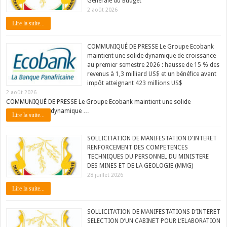
Générale du Budget
2 août 2026
Lire la suite...
COMMUNIQUÉ DE PRESSE Le Groupe Ecobank
maintient une solide dynamique de croissance
au premier semestre 2026 : hausse de 15 % des
revenus à 1,3 milliard US$ et un bénéfice avant
impôt atteignant 423 millions US$
2 août 2026
COMMUNIQUÉ DE PRESSE Le Groupe Ecobank maintient une solide
dynamique …
Lire la suite...
SOLLICITATION DE MANIFESTATION D’INTERET
RENFORCEMENT DES COMPETENCES
TECHNIQUES DU PERSONNEL DU MINISTERE
DES MINES ET DE LA GEOLOGIE (MMG)
28 juillet 2026
Lire la suite...
SOLLICITATION DE MANIFESTATIONS D’INTERET
SELECTION D’UN CABINET POUR L’ELABORATION