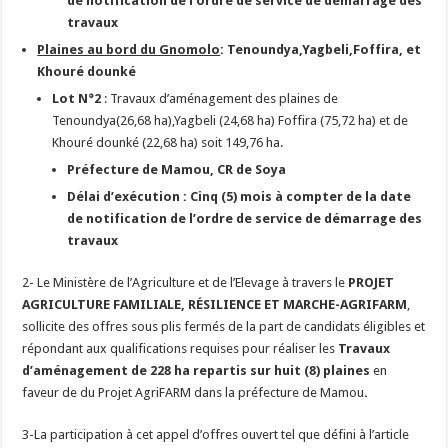
de notification de l’ordre de service de démarrage des
travaux
Plaines au bord du Gnomolo
:
Tenoundya,Yagbeli,Foffira, et
Khouré dounké
Lot N°2
: Travaux d’aménagement des plaines de
Tenoundya(26,68 ha),Yagbeli (24,68 ha) Foffira (75,72 ha) et de
Khouré dounké (22,68 ha) soit 149,76 ha.
Préfecture de Mamou, CR de Soya
Délai d’exécution : Cinq (5) mois
à compter de la date
de notification de l’ordre de service de démarrage des
travaux
2- Le Ministère de l’Agriculture et de l’Elevage à travers le
PROJET
AGRICULTURE FAMILIALE, RÉSILIENCE ET MARCHE-AGRIFARM
,
sollicite des offres sous plis fermés de la part de candidats éligibles et
répondant aux qualifications requises pour réaliser les
Travaux
d’aménagement de 228 ha repartis sur huit (8) plaines
en
faveur de du Projet AgriFARM dans la préfecture de Mamou
.
3-La participation à cet appel d’offres ouvert tel que défini à l’article