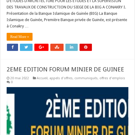
D’ETUDES D’ARCHITECTURE POUR LES ETUDES ET LA SUPERVISION
DES TRAVAUX DE CONSTRUCTION DU SIEGE DE LA BIG A CONAKRY I.
Présentation de la Banque Islamique de Guinée (BIG) La Banque
Islamique de Guinée, Première Banque privée de Guinée, est présente
à Conakry …
Read More »
2EME EDITION FORUM MINIER DE GUINEE
20 mai 2022
Accueil
,
appels d'offres
,
communiqués
,
offres d'emplois
0