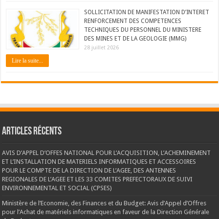
SOLLICITATION DE MANIFESTATION D’INTERET
RENFORCEMENT DES COMPETENCES
TECHNIQUES DU PERSONNEL DU MINISTERE
DES MINES ET DE LA GEOLOGIE (MMG)
28 juillet 2026
Lire la suite...
Articles récents
AVIS D’APPEL D’OFFES NATIONAL POUR L’ACQUISITION, L’ACHEMINEMENT
ET L’INSTALLATION DE MATERIELS INFORMATIQUES ET ACCESSOIRES
POUR LE COMPTE DE LA DIRECTION DE L’AGEE, DES ANTENNES
REGIONALES DE L’AGEE ET LES 33 COMITES PREFECTORAUX DE SUIVI
ENVIRONNEMENTAL ET SOCIAL (CPSES)
Ministère de l’Economie, des Finances et du Budget: Avis d’Appel d’Offres
pour l’Achat de matériels informatiques en faveur de la Direction Générale