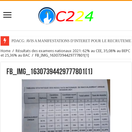
PDACG: AVIS A MANIFESTATIONS D’INTERET POUR LE RECRUTEM
Home
/
Résultats des examens nationaux 2021: 62% au CEE, 35,08% au BEPC
et 25,36% au BAC
/
FB_IMG_16307394429777801[1]
FB_IMG_16307394429777801[1]