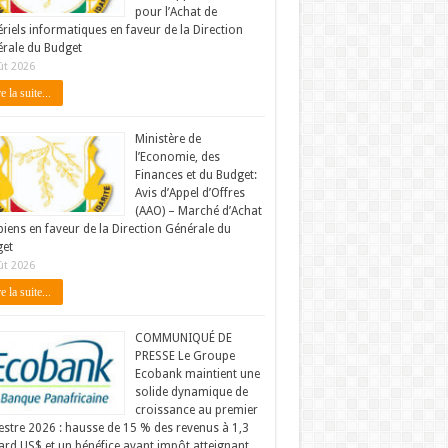
pour l’Achat de
riels informatiques en faveur de la Direction
rale du Budget
ût 2026
e la suite...
Ministère de
l’Economie, des
Finances et du Budget:
Avis d’Appel d’Offres
(AAO) – Marché d’Achat
biens en faveur de la Direction Générale du
et
ût 2026
e la suite...
COMMUNIQUÉ DE
PRESSE Le Groupe
Ecobank maintient une
solide dynamique de
croissance au premier
stre 2026 : hausse de 15 % des revenus à 1,3
iard US$ et un bénéfice avant impôt atteignant