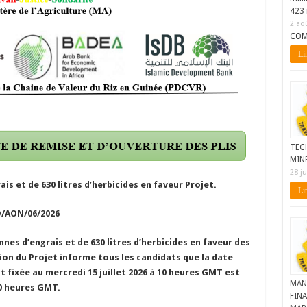
423 
2 ao
COM
Lir
TEC
MIN
28 ju
is et de 630 litres d’herbicides en faveur Projet.
Lir
/AON/06/2026
nnes d’engrais et de 630 litres d’herbicides en faveur des
tion du Projet informe tous les candidats que la date
nt fixée au
mercredi 15 juillet 2026 à 10 heures GMT est
MAN
10 heures GMT.
FINA