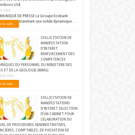
millions US$
ût 2026
MUNIQUÉ DE PRESSE Le Groupe Ecobank
maintient une solide dynamique …
e la suite...
SOLLICITATION DE
MANIFESTATION
D’INTERET
RENFORCEMENT DES
COMPETENCES
HNIQUES DU PERSONNEL DU MINISTERE DES
ES ET DE LA GEOLOGIE (MMG)
illet 2026
e la suite...
SOLLICITATION DE
MANIFESTATIONS
D’INTERET SELECTION
D’UN CABINET POUR
L’ELABORATION DU
UEL DE PROCEDURES ADMINISTRATIVES,
NCIERES, COMPTABLES, DE PASSATION DE