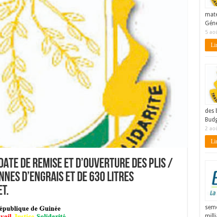
maté
Géné
5 ao
Lir
des 
Budg
2 ao
Lir
 DATE DE REMISE ET D’OUVERTURE DES PLIS /
nnes d’engrais et de 630 litres
t.
seme
mill