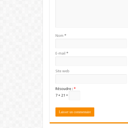
Nom
*
E-mail
*
Site web
Résoudre :
*
7 + 21 =