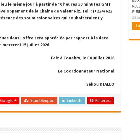
MAR
lieu le même jour à partir de 10 heures 30 minutes GMT
REC
éveloppement de la Chaîne de Valeur Riz. Tel. : (+224)
622
PUBL
 présence des soumissionnaires qui souhaiteraient y
28 ju
Lir
nues dans l’offre sera appréciée par rapport à la date
e mercredi 15 juillet 2026.
Fait à Conakry, le 04 Juillet 2026
Coordonnateur National
Sékou DIALLO
Google +
Stumbleupon
LinkedIn
Pinterest