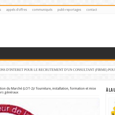
s
appels d’offres
communiqués
publi-reportages
contact
IONS D’INTERET POUR LE RECRUTEMENT D’UN CONSULTANT (FIRME) PO
ution du Marché (LOT-2)/ fourniture, installation, formation et mise
À LA 
iers généraux