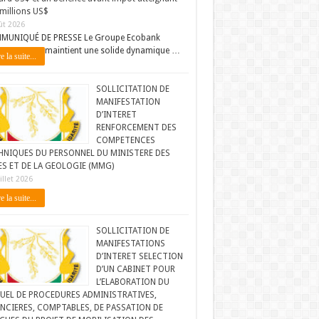
millions US$
ût 2026
MUNIQUÉ DE PRESSE Le Groupe Ecobank
maintient une solide dynamique …
e la suite...
SOLLICITATION DE
MANIFESTATION
D’INTERET
RENFORCEMENT DES
COMPETENCES
HNIQUES DU PERSONNEL DU MINISTERE DES
ES ET DE LA GEOLOGIE (MMG)
illet 2026
e la suite...
SOLLICITATION DE
MANIFESTATIONS
D’INTERET SELECTION
D’UN CABINET POUR
L’ELABORATION DU
UEL DE PROCEDURES ADMINISTRATIVES,
NCIERES, COMPTABLES, DE PASSATION DE