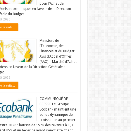
pour l’Achat de
riels informatiques en faveur de la Direction
rale du Budget
ût 2026
e la suite...
Ministère de
l’Economie, des
Finances et du Budget:
Avis d’Appel d’Offres
(AAO) – Marché d’Achat
biens en faveur de la Direction Générale du
et
ût 2026
e la suite...
COMMUNIQUÉ DE
PRESSE Le Groupe
Ecobank maintient une
solide dynamique de
croissance au premier
stre 2026 : hausse de 15 % des revenus à 1,3
iard US$ et un bénéfice avant impôt atteignant