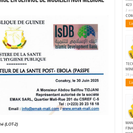
mise en service de mobilier non médical
423 
2 ao
COM
Lir
TEC
MIN
28 ju
Lir
MAN
hé (LOT-2)
FINA