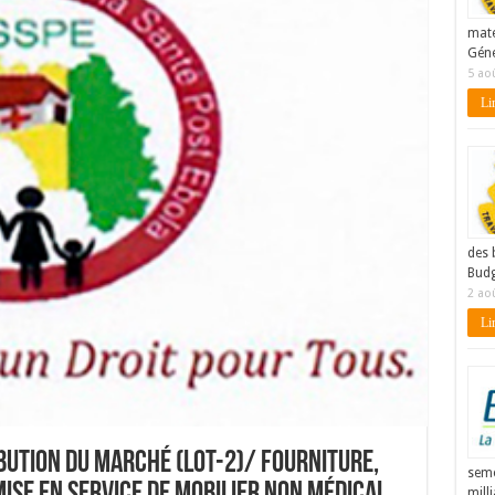
maté
Géné
5 ao
Lir
des 
Budg
2 ao
Lir
ibution du Marché (LOT-2)/ fourniture,
seme
mill