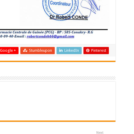
Google +
Stumbleupon
LinkedIn
Pinterest
Next