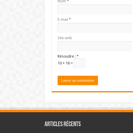
Nom
*
E-mail
*
Site web
Résoudre :
*
10 + 16 =
Articles récents