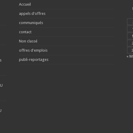
Accueil
appels d'offres
communiqués
contact
Non classé
offres d'emplois
« M
publi-reportages
s
DU
U