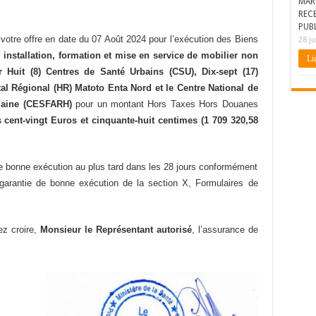
MAR
REC
PUBL
 votre offre en date du 07 Août 2024 pour l’exécution des Biens
28 ju
e, installation, formation et mise en service de mobilier non
Lir
 Huit (8) Centres de Santé Urbains (CSU), Dix-sept (17)
al Régional (HR) Matoto Enta Nord et le Centre National de
umaine (CESFARH)
pour un montant Hors Taxes Hors Douanes
s cent-vingt Euros et cinquante-huit centimes (
1 709 320,58
de bonne exécution au plus tard dans les 28 jours conformément
 garantie de bonne exécution de la section X, Formulaires de
ez croire,
Monsieur le Représentant autorisé
, l’assurance de