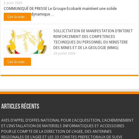
2 août 2026
COMMUNIQUÉ DE PRESSE Le Groupe Ecobank maintient une solide
dynamique …
Lire la suite...
SOLLICITATION DE MANIFESTATION D’INTERET
RENFORCEMENT DES COMPETENCES
TECHNIQUES DU PERSONNEL DU MINISTERE
DES MINES ET DE LA GEOLOGIE (MMG)
28 juillet 2026
Lire la suite...
Articles récents
AVIS D’APPEL D’OFFES NATIONAL POUR L’ACQUISITION, L’ACHEMINEMENT
ET L’INSTALLATION DE MATERIELS INFORMATIQUES ET ACCESSOIRES
POUR LE COMPTE DE LA DIRECTION DE L’AGEE, DES ANTENNES
REGIONALES DE L’AGEE ET LES 33 COMITES PREFECTORAUX DE SUIVI