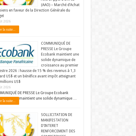
(AAO) – Marché d’Achat
biens en faveur de la Direction Générale du
et
ût 2026
e la suite...
COMMUNIQUÉ DE
PRESSE Le Groupe
Ecobank maintient une
solide dynamique de
croissance au premier
stre 2026 : hausse de 15 % des revenus à 1,3
iard US$ et un bénéfice avant impôt atteignant
millions US$
ût 2026
MUNIQUÉ DE PRESSE Le Groupe Ecobank
maintient une solide dynamique …
e la suite...
SOLLICITATION DE
MANIFESTATION
D’INTERET
RENFORCEMENT DES