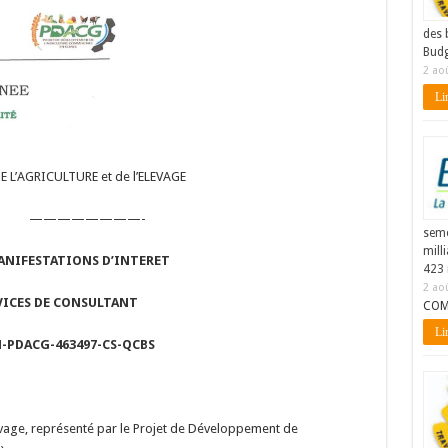
des 
Budg
2 ao
Lir
 L’AGRICULTURE et de l’ELEVAGE
———————-
seme
mill
MANIFESTATIONS D’INTERET
423 
2 ao
VICES DE CONSULTANT
COM
Lir
N-PDACG-463497-CS-QCBS
levage, représenté par le Projet de Développement de