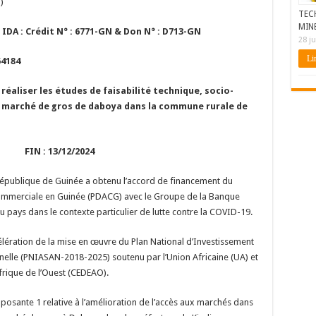
)
TEC
MIN
IDA : Crédit N° : 6771-GN & Don N° : D713-GN
28 ju
Lir
64184
éaliser les études de faisabilité technique, socio-
u marché de gros de daboya dans la commune rurale de
 : 13/12/2024
 République de Guinée a obtenu l’accord de financement du
Commerciale en Guinée (PDACG) avec le Groupe de la Banque
 pays dans le contexte particulier de lutte contre la COVID-19.
célération de la mise en œuvre du Plan National d’Investissement
onnelle (PNIASAN-2018-2025) soutenu par l’Union Africaine (UA) et
rique de l’Ouest (CEDEAO).
osante 1 relative à l’amélioration de l’accès aux marchés dans