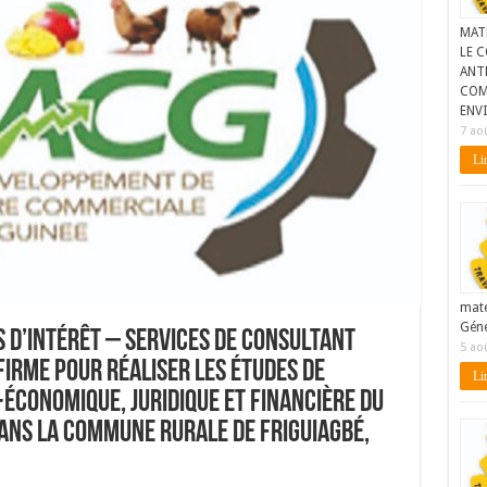
MAT
LE C
ANTE
COM
ENV
7 ao
Lir
maté
Géné
s d’intérêt – Services de Consultant
5 ao
irme pour réaliser les études de
Lir
-économique, juridique et financière du
ans la commune rurale de Friguiagbé,