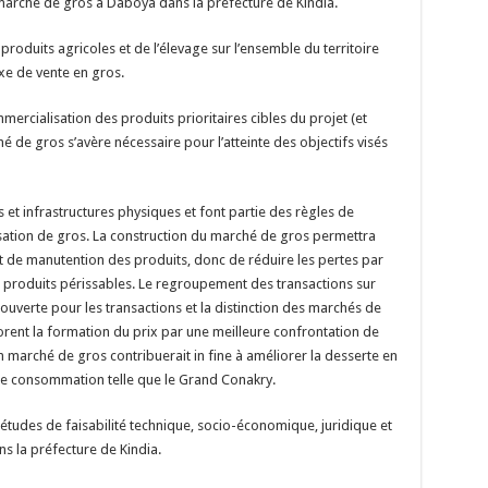
n marché de gros à Daboya dans la préfecture de Kindia.
produits agricoles et de l’élevage sur l’ensemble du territoire
lexe de vente en gros.
mmercialisation des produits prioritaires cibles du projet (et
hé de gros s’avère nécessaire pour l’atteinte des objectifs visés
t infrastructures physiques et font partie des règles de
tion de gros. La construction du marché de gros permettra
t de manutention des produits, donc de réduire les pertes par
es produits périssables. Le regroupement des transactions sur
ouverte pour les transactions et la distinction des marchés de
iorent la formation du prix par une meilleure confrontation de
n marché de gros contribuerait in fine à améliorer la desserte en
de consommation telle que le Grand Conakry.
études de faisabilité technique, socio-économique, juridique et
 la préfecture de Kindia.