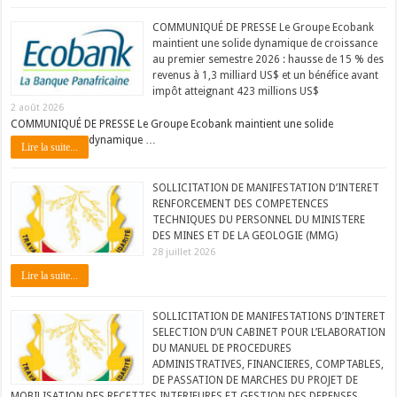
COMMUNIQUÉ DE PRESSE Le Groupe Ecobank
maintient une solide dynamique de croissance
au premier semestre 2026 : hausse de 15 % des
revenus à 1,3 milliard US$ et un bénéfice avant
impôt atteignant 423 millions US$
2 août 2026
COMMUNIQUÉ DE PRESSE Le Groupe Ecobank maintient une solide
dynamique …
Lire la suite...
SOLLICITATION DE MANIFESTATION D’INTERET
RENFORCEMENT DES COMPETENCES
TECHNIQUES DU PERSONNEL DU MINISTERE
DES MINES ET DE LA GEOLOGIE (MMG)
28 juillet 2026
Lire la suite...
SOLLICITATION DE MANIFESTATIONS D’INTERET
SELECTION D’UN CABINET POUR L’ELABORATION
DU MANUEL DE PROCEDURES
ADMINISTRATIVES, FINANCIERES, COMPTABLES,
DE PASSATION DE MARCHES DU PROJET DE
MOBILISATION DES RECETTES INTERIEURES ET GESTION DES DEPENSES