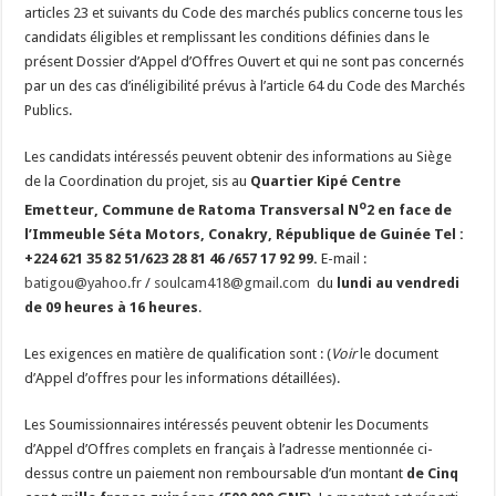
articles 23 et suivants du Code des marchés publics concerne tous les
candidats éligibles et remplissant les conditions définies dans le
présent Dossier d’Appel d’Offres Ouvert et qui ne sont pas concernés
par un des cas d’inéligibilité prévus à l’article 64 du Code des Marchés
Publics.
Les candidats intéressés peuvent obtenir des informations au Siège
de la Coordination du projet, sis au
Quartier Kipé Centre
o
Emetteur, Commune de Ratoma Transversal N
2 en face de
l’Immeuble Séta Motors, Conakry, République de Guinée Tel :
+224 621 35 82 51/623 28 81 46 /657 17 92 99.
E-mail :
batigou@yahoo.fr
/
soulcam418@gmail.com
du
lundi au vendredi
de 09 heures à 16 heures
.
Les exigences en matière de qualification sont : (
Voir
le document
d’Appel d’offres pour les informations détaillées).
Les Soumissionnaires intéressés peuvent obtenir les Documents
d’Appel d’Offres complets en français à l’adresse mentionnée ci-
dessus contre un paiement non remboursable d’un montant
de Cinq