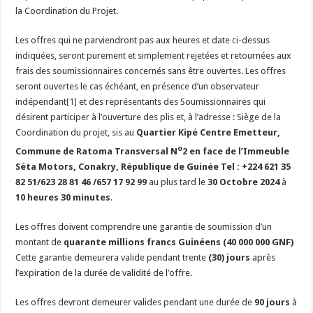
la Coordination du Projet.
Les offres qui ne parviendront pas aux heures et date ci-dessus
indiquées, seront purement et simplement rejetées et retournées aux
frais des soumissionnaires concernés sans être ouvertes. Les offres
seront ouvertes le cas échéant, en présence d’un observateur
indépendant
[1]
et des représentants des Soumissionnaires qui
désirent participer à l’ouverture des plis et, à l’adresse : Siège de la
Coordination du projet, sis au
Quartier Kipé Centre Emetteur,
o
Commune de Ratoma Transversal N
2 en face de l’Immeuble
Séta Motors, Conakry, République de Guinée Tel : +224 621 35
82 51/623 28 81 46 /657 17 92 99
au plus tard le
30 Octobre 2024
à
10 heures 30 minutes
.
Les offres doivent comprendre une garantie de soumission d’un
montant de
quarante millions francs Guinéens (40 000 000
GNF)
Cette garantie demeurera valide pendant trente
(30) jours
après
l’expiration de la durée de validité de l’offre.
Les offres devront demeurer valides pendant une durée de
90 jours
à