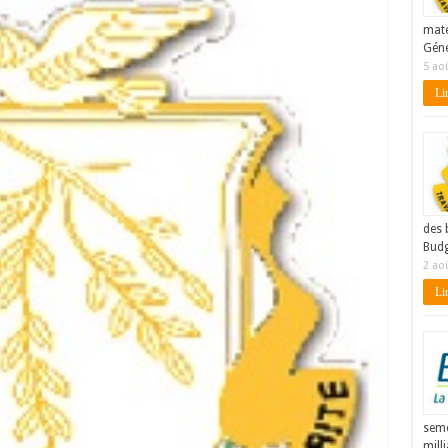
maté
Géné
5 ao
Lir
des 
Budg
2 ao
Lir
seme
mill