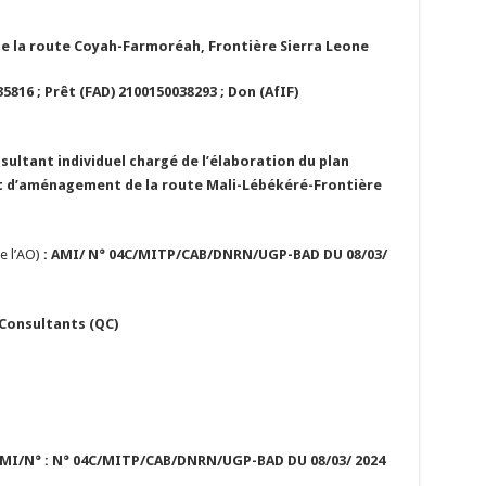
e la route Coyah-Farmoréah, Frontière Sierra Leone
5816 ; Prêt (FAD) 2100150038293 ; Don (AfIF)
ultant individuel chargé de l’élaboration du plan
jet d’aménagement de la route Mali-Lébékéré-Frontière
e l’AO)
: AMI/
N° 04C/MITP/CAB/DNRN/UGP-BAD DU 08/03/
 Consultants (QC)
AMI/N° : N° 04C/MITP/CAB/DNRN/UGP-BAD DU 08/03/ 2024