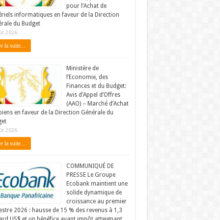
pour l’Achat de
riels informatiques en faveur de la Direction
rale du Budget
ût 2026
e la suite...
Ministère de
l’Economie, des
Finances et du Budget:
Avis d’Appel d’Offres
(AAO) – Marché d’Achat
biens en faveur de la Direction Générale du
et
ût 2026
e la suite...
COMMUNIQUÉ DE
PRESSE Le Groupe
Ecobank maintient une
solide dynamique de
croissance au premier
stre 2026 : hausse de 15 % des revenus à 1,3
iard US$ et un bénéfice avant impôt atteignant