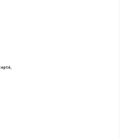
epté,