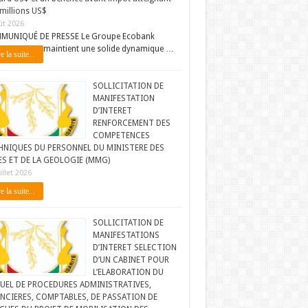
millions US$
ût 2026
MUNIQUÉ DE PRESSE Le Groupe Ecobank
maintient une solide dynamique …
e la suite...
SOLLICITATION DE
MANIFESTATION
D’INTERET
RENFORCEMENT DES
COMPETENCES
HNIQUES DU PERSONNEL DU MINISTERE DES
ES ET DE LA GEOLOGIE (MMG)
illet 2026
e la suite...
SOLLICITATION DE
MANIFESTATIONS
D’INTERET SELECTION
D’UN CABINET POUR
L’ELABORATION DU
UEL DE PROCEDURES ADMINISTRATIVES,
NCIERES, COMPTABLES, DE PASSATION DE