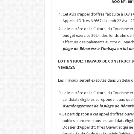
AOO N°: 00
Cet Avis d’appel d’offres fait suite à l’A
Appels d’Offres N°667 du lundi 22 Avril 2
Le Ministère de la Culture, du Tourisme et
budget exercice 2024, des fonds afin de fina
effectuer des paiements au titre du Marc
plage de Bénarèss à Yimbaya en lot un
LOT UNIQUE: TRAVAUX DE CONSTRUCTIO
YIMBAYA
Les Travaux seront exécutés dans un délai 
Le Ministère de la Culture, du Tourisme et 
candidats éligibles et répondant aux quali
d’aménagement de la plage de Bénarèss
La participation à cet appel d’offres ouve
publics, concerne tous les candidats éligi
Dossier d’Appel d’Offres Ouvert et qui ne 
l’article 64 du Code des Marchés Publics.