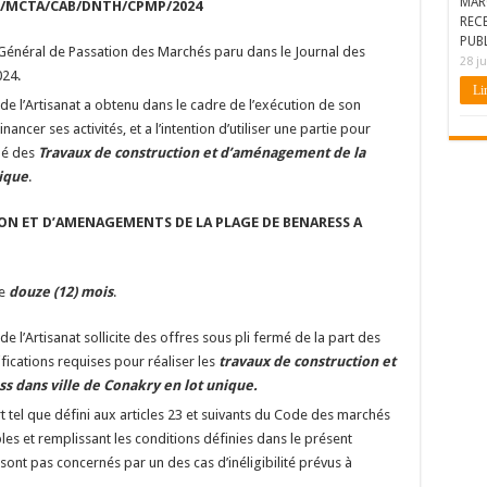
MAR
1/MCTA/CAB/DNTH/CPMP/2024
REC
PUBL
vis Général de Passation des Marchés paru dans le Journal des
28 ju
024.
Lir
 de l’Artisanat a obtenu dans le cadre de l’exécution de son
ncer ses activités, et a l’intention d’utiliser une partie pour
hé des
Travaux de construction et d’aménagement de la
ique
.
N ET D’AMENAGEMENTS DE LA PLAGE DE BENARESS A
de
douze (12) mois
.
de l’Artisanat sollicite des offres sous pli fermé de la part des
fications requises pour réaliser les
travaux de construction et
 dans ville de Conakry en lot unique.
rt tel que défini aux articles 23 et suivants du Code des marchés
bles et remplissant les conditions définies dans le présent
sont pas concernés par un des cas d’inéligibilité prévus à