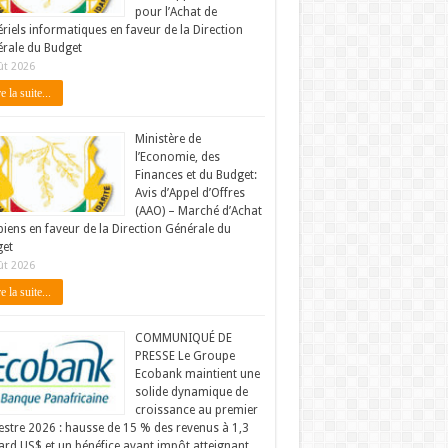
pour l’Achat de
riels informatiques en faveur de la Direction
rale du Budget
ût 2026
e la suite...
Ministère de
l’Economie, des
Finances et du Budget:
Avis d’Appel d’Offres
(AAO) – Marché d’Achat
biens en faveur de la Direction Générale du
et
ût 2026
e la suite...
COMMUNIQUÉ DE
PRESSE Le Groupe
Ecobank maintient une
solide dynamique de
croissance au premier
stre 2026 : hausse de 15 % des revenus à 1,3
iard US$ et un bénéfice avant impôt atteignant