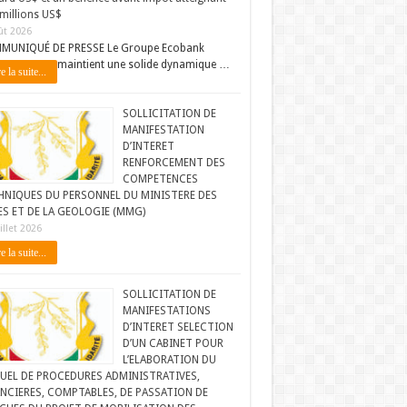
millions US$
ût 2026
MUNIQUÉ DE PRESSE Le Groupe Ecobank
maintient une solide dynamique …
e la suite...
SOLLICITATION DE
MANIFESTATION
D’INTERET
RENFORCEMENT DES
COMPETENCES
HNIQUES DU PERSONNEL DU MINISTERE DES
ES ET DE LA GEOLOGIE (MMG)
illet 2026
e la suite...
SOLLICITATION DE
MANIFESTATIONS
D’INTERET SELECTION
D’UN CABINET POUR
L’ELABORATION DU
UEL DE PROCEDURES ADMINISTRATIVES,
NCIERES, COMPTABLES, DE PASSATION DE