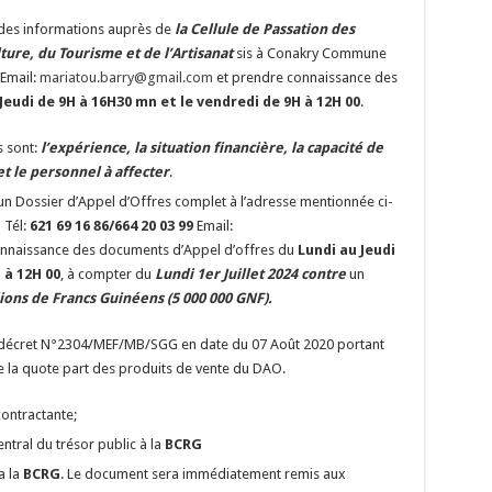
 des informations auprès de
la Cellule de Passation des
ture, du Tourisme et de l’Artisanat
sis à Conakry Commune
Email:
mariatou.barry@gmail.com
et prendre connaissance des
 Jeudi de 9H à 16H30 mn
et le vendredi de 9H à 12H 00
.
s sont:
l’expérience, la situation financière, la capacité de
t le personnel à affecter
.
un Dossier d’Appel d’Offres complet à l’adresse mentionnée ci-
 Tél:
621 69 16 86/664 20 03 99
Email:
nnaissance des documents d’Appel d’offres du
Lundi au Jeudi
 à 12H 00
, à compter du
Lundi 1er Juillet 2024 contre
un
lions de Francs Guinéens (5 000 000 GNF).
décret N°2304/MEF/MB/SGG en date du 07 Août 2020 portant
 la quote part des produits de vente du DAO.
contractante;
ral du trésor public à la
BCRG
a la
BCRG
. Le document sera immédiatement remis aux