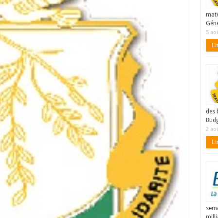
maté
Géné
5 ao
Lir
des 
Budg
2 ao
Lir
seme
mill