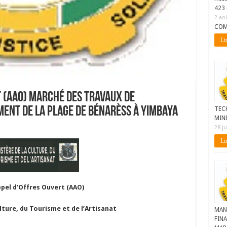
423 
2 ao
COM
Lir
t (AAO) Marché des Travaux de
ent de la plage de Bénarèss à Yimbaya
TEC
MIN
28 ju
Lir
ppel d’Offres Ouvert (AAO)
lture, du Tourisme et de l’Artisanat
MAN
FINA