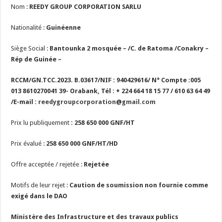
Nom :
REEDY GROUP CORPORATION SARLU
Nationalité :
Guinéenne
Siège Social :
Bantounka 2 mosquée – /C. de Ratoma /Conakry –
Rép de Guinée –
RCCM/GN.TCC.2023. B.03617/NIF : 940429616/ N° Compte :005
013 8610270041 39- Orabank, Tél : + 224 664 18 15 77 / 610 63 64 49
/E-mail :
reedygroupcorporation@gmail.com
Prix lu publiquement
:
258 650 000
GNF/HT
Prix évalué :
258 650 000
GNF/HT/HD
Offre acceptée / rejetée :
Rejetée
Motifs de leur rejet :
Caution de soumission non fournie comme
exigé dans le DAO
Ministère des Infrastructure et des travaux publics