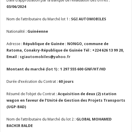
Date d’approbation par la Banque de l’évaluation des offres :
03/06/2024
Nom de l’attributaire du Marché lot 1 :
SGI AUTOMOBILES
Nationalité :
Guinéenne
Adresse :
République de Guinée : NONGO, commune de
Ratoma, Conakry-République de Guinée Tél : +224 626 13 99 20,
Email :
sgiautomobiles@yahoo.fr
Montant du marché (lot 1) :
1 297 555 600
GNF/HT/HD
Durée d’exécution du Contrat :
60 jours
Résumé de l’objet du Contrat :
Acquisition de deux (2) station
wagon en faveur de l’Unité de Gestion des Projets Transports
(UGP-BAD)
Nom de l’attributaire du Marché du lot 2 :
GLOBAL MOHAMED
BACHIR BALDE