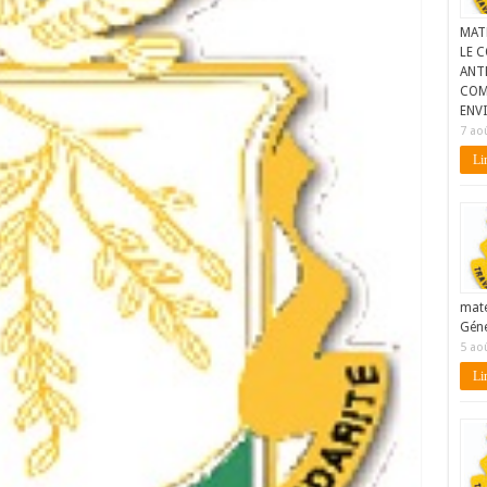
MAT
LE C
ANTE
COM
ENV
7 ao
Lir
maté
Géné
5 ao
Lir