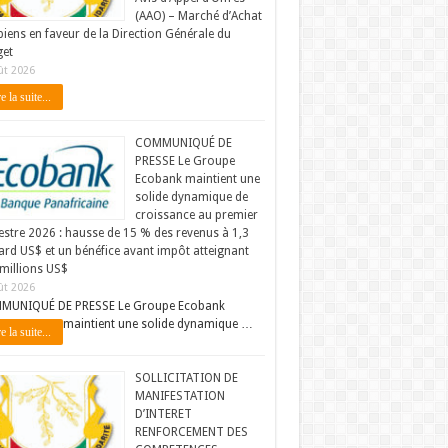
(AAO) – Marché d’Achat
biens en faveur de la Direction Générale du
et
ût 2026
e la suite...
COMMUNIQUÉ DE
PRESSE Le Groupe
Ecobank maintient une
solide dynamique de
croissance au premier
stre 2026 : hausse de 15 % des revenus à 1,3
iard US$ et un bénéfice avant impôt atteignant
millions US$
ût 2026
MUNIQUÉ DE PRESSE Le Groupe Ecobank
maintient une solide dynamique …
e la suite...
SOLLICITATION DE
MANIFESTATION
D’INTERET
RENFORCEMENT DES