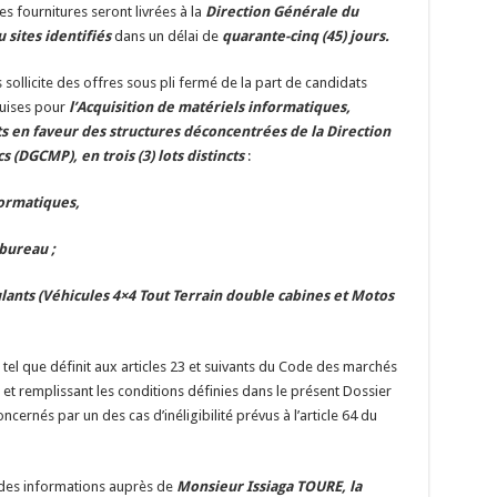
es fournitures seront livrées à la
Direction Générale du
sites identifiés
dans un délai de
quarante-cinq (45) jours.
sollicite des offres sous pli fermé de la part de candidats
quises pour
l’Acquisition de matériels informatiques,
s en faveur des structures déconcentrées de la Direction
(DGCMP), en trois (3) lots distincts
:
formatiques,
bureau ;
lants (Véhicules 4×4 Tout Terrain double cabines et Motos
t tel que définit aux articles 23 et suivants du Code des marchés
 et remplissant les conditions définies dans le présent Dossier
cernés par un des cas d’inéligibilité prévus à l’article 64 du
 des informations auprès de
Monsieur Issiaga TOURE, la