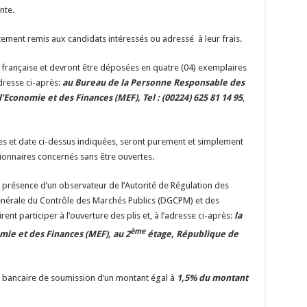
nte.
ment remis aux candidats intéressés ou adressé à leur frais.
e française et devront être déposées en quatre (04) exemplaires
adresse ci-après:
au Bureau de la Personne Responsable des
Economie et des Finances (MEF), Tel : (00224) 625 81 14 95
,
es et date ci-dessus indiquées, seront purement et simplement
ionnaires concernés sans être ouvertes.
n présence d’un observateur de l’Autorité de Régulation des
énérale du Contrôle des Marchés Publics (DGCPM) et des
nt participer à l’ouverture des plis et, à l’adresse ci-après:
la
ème
mie et des Finances (MEF), au 2
étage, République de
 bancaire de soumission d’un montant égal à
1,5% du montant