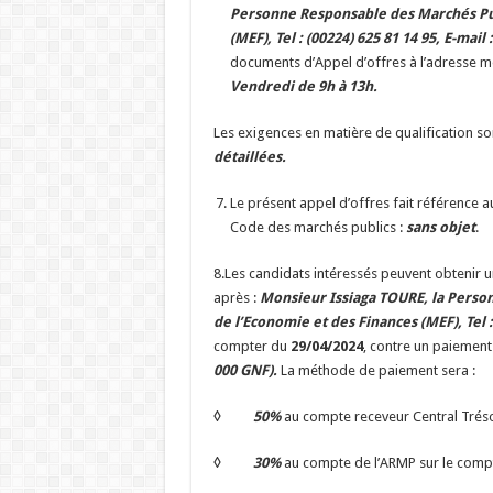
Personne Responsable des Marchés Pub
(MEF), Tel : (00224) 625 81 14 95, E-mail 
documents d’Appel d’offres à l’adresse 
Vendredi de 9h à 13h.
Les exigences en matière de qualification so
détaillées.
Le présent appel d’offres fait référence 
Code des marchés publics :
sans objet
.
8.Les candidats intéressés peuvent obtenir u
après :
Monsieur Issiaga TOURE, la Perso
de l’Economie et des Finances (MEF), Tel : 
compter du
29/04/2024
, contre un paiemen
000 GNF).
La méthode de paiement sera :
◊ 50%
au compte receveur Central Tréso
◊ 30%
au compte de l’ARMP sur le comp