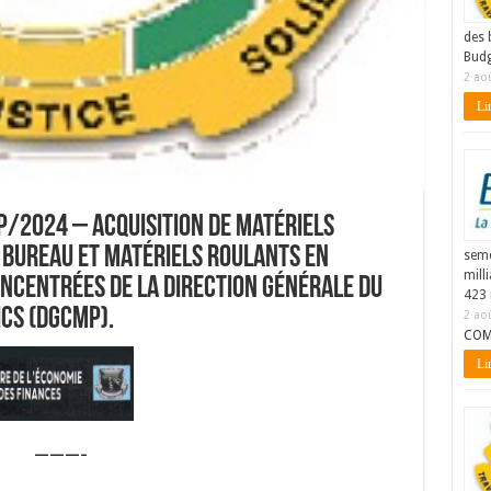
des 
Budg
2 ao
Lir
/2024 – Acquisition de matériels
 bureau et matériels roulants en
seme
mill
ncentrées de la Direction Générale du
423 
cs (DGCMP).
2 ao
COM
Lir
———–