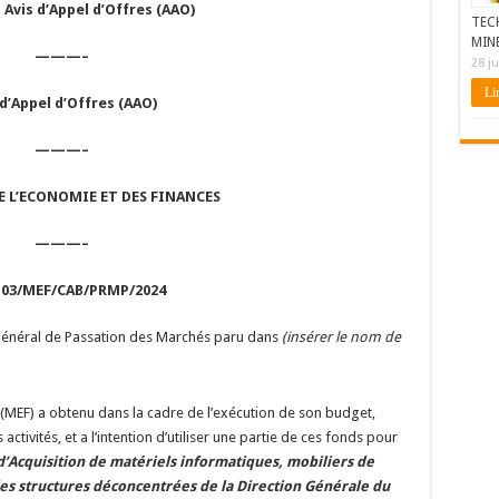
 Avis d’Appel d’Offres (AAO)
TEC
MIN
———–
28 ju
Lir
 d’Appel d’Offres (AAO)
———–
E L’ECONOMIE ET DES FINANCES
———–
 03/MEF/CAB/PRMP/2024
is Général de Passation des Marchés paru dans
(insérer le nom de
 (MEF) a obtenu dans la cadre de l’exécution de son budget,
ctivités, et a l’intention d’utiliser une partie de ces fonds pour
d’Acquisition de matériels informatiques, mobiliers de
es structures déconcentrées de la Direction Générale du