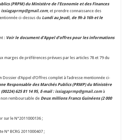
lics (PRPM) du Ministère de l’Economie et des Finances
:
issiagaprmp@gmail.com
, et prendre connaissance des
mentionnée ci-dessus du
Lundi au Jeudi, de 9h à 16h et le
nt :
Voir le document d’Appel d’offres pour les informations
aux marges de préférences prévues par les articles 78 et 79 du
n Dossier d’Appel d’Offres complet à l’adresse mentionnée ci-
nne Responsable des Marchés Publics (PRMP) du Ministère
(00224) 625 81 14 95, E-mail :
issiagaprmp@gmail.com
à
t non remboursable de
Deux millions Francs Guinéens (2 000
r sur le N°2011000136 ;
te N° BCRG 2011000407 ;