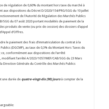
ce de régulation de 0,60% du montant hors taxe du marché à
t aux dispositions du Décret D/2020/154/PRG/SGG du 10 juillet
fonctionnement de l’Autorité de Régulation des Marchés Publics
MB/SGG du 07 août 2020 portant modalités de paiement de la
des produits de vente (ou prix de cession) des dossiers d’appel
 d’Appel d’Offres.
re le paiement des frais d’immatriculation du contrat à la
 Publics (DGCMP), au taux de 0,3% du Montant Hors Taxes du
et ce, conformément aux dispositions de l’arrêté
, modifiant l’arrêté A/2023/1057/MEF/CAB/SGG du 23 Mars
 la Direction Générale du Contrôle des Marchés Publics
nt une durée de
quatre-vingt-dix (90) jours
à compter de la
hargeable: