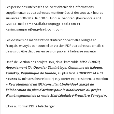
Les personnes intéressées peuvent obtenir des informations
supplémentaires aux adresses mentionnées ci-dessous aux heures
suivantes : 08h 30 à 16 h 30 du lundi au vendredi (Heure locale soit
GMT). E-mail :
amara.diabate@ugp-bad.com
et
karim.sangare@ugp-bad.com.com
Les dossiers de manifestation d’intérêt doivent être rédigés en
Français, envoyés par courriel en version PDF aux adresses emails ci-
dessus ou être déposés en version papier à l’adresse suivante :
Unité de Gestion des projets BAD, sis à l’immeuble
MISS POKOU,
Appartement 7A, Quartier Téminètaye, Commune de Kaloum,
Conakry, République de Guiné
e,
au plus tard le
28
/
03/2024
à 09
heures 30
minutes (heure locale) et y porter expressément la mention
«
Recrutement
d’un (01) consultant Individuel
chargé de
l’élaboration du plan d’actions pour la biodiversité du projet
d’aménagement de la route Mali-Lébékéré-Frontière Sénégal ».
L’Avis au format PDF à télécharger