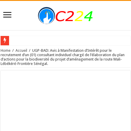
PDACG: AVIS A MANIFESTATIONS D’INTERET POUR LE RECRUTEMENT 
Home
/
Accueil
/
UGP-BAD: Avis à Manifestation d’Intérêt pour le
recrutement d’un (01) consultant individuel chargé de l’élaboration du plan
d’actions pour la biodiversité du projet d’aménagement de la route Mali-
Recrutement d’un Consultant individuel pour élaborer le Guide de l’exportateu
Lébékéré-Frontière Sénégal.
TERMES DE REFERENCE POUR LE RECRUTEMENT D’UN (E) CONSULTANT
INSTRUMENTS DE SAUVEGARDE ENVIRONNEMENTAL ET SOCIALE DU PROJ
TOUS LES RESULTATS DU BEPC & CEE 2021 (Toutes Options confondues)
AVIS DE RECRUTEMENT
AVIS DE RECRUTEMENT
Ministère de l’Economie, des Finances et du Budget: Avis d’Appel d’Offres pour 
Ministère de l’Economie, des Finances et du Budget: Avis d’Appel d’Offres (AAO