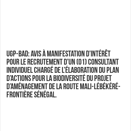
COMMUNIQUÉ DE PRESSE Le Groupe Ecobank maintient une solide dynamique de cr
SOLLICITATION DE MANIFESTATION D’INTERET RENFORCEMENT DES C
SOLLICITATION DE MANIFESTATIONS D’INTERET SELECTION D’UN CAB
Avis d’Accord Cadre pour un Marché à Bon de Commande
AVIS A MANIFESTATIONS D’INTERET N°005/GN-KOUNKI-555947-CS-IND
Avis d’Appel d’Offres pour la réalisation de l’audit du Fonds du Projet «Chan
UGP-BAD: Avis à Manifestation d’Intérêt
SOLLICITATION DE MANIFESTATION D’INTERET POUR LE RECRUTEME
pour le recrutement d’un (01) consultant
SOLLICITATION DE MANIFESTATION D’INTERET POUR LA SELECTION D
individuel chargé de l’élaboration du plan
d’actions pour la biodiversité du projet
d’aménagement de la route Mali-Lébékéré-
Frontière Sénégal.