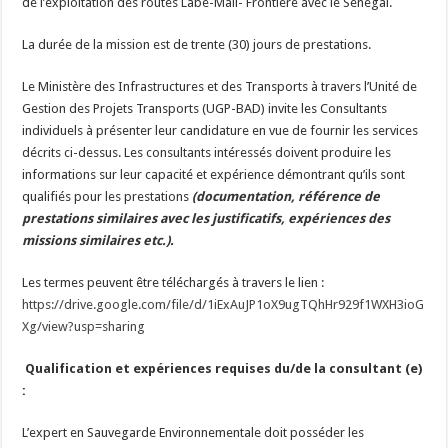
de l’exploitation des routes Labé-Mali- Frontière avec le Sénégal.
La durée de la mission est de trente (30) jours de prestations.
Le Ministère des Infrastructures et des Transports à travers l’Unité de
Gestion des Projets Transports (UGP-BAD) invite les Consultants
individuels à présenter leur candidature en vue de fournir les services
décrits ci-dessus. Les consultants intéressés doivent produire les
informations sur leur capacité et expérience démontrant qu’ils sont
qualifiés pour les prestations
(documentation, référence de
prestations similaires avec les justificatifs, expériences des
missions similaires etc.).
Les termes peuvent être téléchargés à travers le lien :
https://drive.google.com/file/d/1iExAuJP1oX9ugTQhHr929f1WXH3ioG
Xg/view?usp=sharing
Qualification et expériences requises
du/de la consultant (e)
:
L’expert en Sauvegarde Environnementale doit posséder les