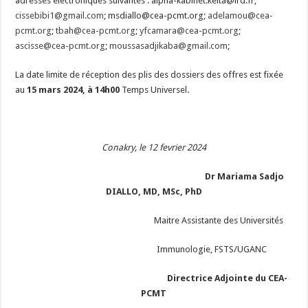
adresses électroniques suivantes : alpha-kabinet.keita@ird.fr;
cissebibi1@gmail.com
; msdiallo@cea-pcmt.org;
adelamou@cea-
pcmt.org
;
tbah@cea-pcmt.org
;
yfcamara@cea-pcmt.org
;
ascisse@cea-pcmt.org
;
moussasadjikaba@gmail.com
;
La date limite de réception des plis des dossiers des offres est fixée
au
15 mars 2024, à 14h00
Temps Universel.
Conakry, le 12 fevrier 2024
Dr Mariama Sadjo
DIALLO, MD, MSc, PhD
Maitre Assistante des Universités
Immunologie, FSTS/UGANC
Directrice Adjointe du CEA-
PCMT