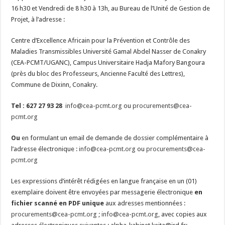
16 h30 et Vendredi de 8 h30 à 13h, au Bureau de l’Unité de Gestion de
Projet, à l’adresse :
Centre d’Excellence Africain pour la Prévention et Contrôle des
Maladies Transmissibles Université Gamal Abdel Nasser de Conakry
(CEA-PCMT/UGANC), Campus Universitaire Hadja Mafory Bangoura
(près du bloc des Professeurs, Ancienne Faculté des Lettres),
Commune de Dixinn, Conakry.
Tel : 627 27 93 28
info@cea-pcmt.org
ou
procurements@cea-
pcmt.org
Ou
en formulant un email de demande de dossier complémentaire à
l’adresse électronique :
info@cea-pcmt.org
ou
procurements@cea-
pcmt.org
Les expressions d’intérêt rédigées en langue française en un (01)
exemplaire doivent être envoyées par messagerie électronique
en
fichier
scanné en PDF unique
aux adresses mentionnées :
procurements@cea-pcmt.org
;
info@cea-pcmt.org
, avec copies aux