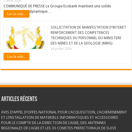
2 août 2026
COMMUNIQUÉ DE PRESSE Le Groupe Ecobank maintient une solide
dynamique …
Lire la suite...
SOLLICITATION DE MANIFESTATION D’INTERET
RENFORCEMENT DES COMPETENCES
TECHNIQUES DU PERSONNEL DU MINISTERE
DES MINES ET DE LA GEOLOGIE (MMG)
28 juillet 2026
Lire la suite...
Articles récents
AVIS D’APPEL D’OFFES NATIONAL POUR L’ACQUISITION, L’ACHEMINEMENT
ET L’INSTALLATION DE MATERIELS INFORMATIQUES ET ACCESSOIRES
POUR LE COMPTE DE LA DIRECTION DE L’AGEE, DES ANTENNES
REGIONALES DE L’AGEE ET LES 33 COMITES PREFECTORAUX DE SUIVI