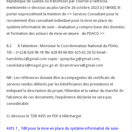
République de Guinée ou transmises par courriel à l’adresse
mentionnée ci-dessous au plus tard le 26 octobre 2023 à [14H00]. Et
porter expressément la mention de ˂˂ Services Consultant pour le
recrutement d’un consultant individuel pour la mise en place du
système informatisé de suivi – évaluation y compris base des données
et formation des acteurs de mise en œuvre du PDACG ˃˃
8.2 À l’attention : Monsieur le Coordonnateur National du PDAG.
Tél : : (+224) 626 96 18 96/ 628 89 66 80/ 625 62 26 02 Email :
hamdideu2@gmail.com
copie :
spmpdacg@gmail.com
,
candidature@magel.gov.gn
et
ibramstraore@gmail.com
NB : Les références doivent être accompagnées de certificats de
services rendus délivrés par les bénéficiaires des prestations et
indiquant la description du projet, l’étendue et la valeur du marché. En
l’absence de ces documents, l’expérience déclarée ne sera pas
considérable
Ci-dessous le TDR AVIS en PDF à télécharger
AVIS 1 _ TdR pour la mise en place du systäme informatisé de suivi-