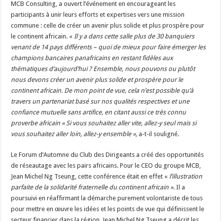
MCB Consulting, a ouvert l’événement en encourageant les
participants à unir leurs efforts et expertises vers une mission
commune : celle de créer un avenir plus solide et plus prospère pour
le continent africain. «
Il y a dans cette salle plus de 30 banquiers
venant de 14 pays différents – quoi de mieux pour faire émerger les
champions bancaires panafricains en restant fidèles aux
thématiques d’aujourd’hui ? Ensemble, nous pouvons ou plutôt
nous devons créer un avenir plus solide et prospère pour le
continent africain. De mon point de vue, cela n’est possible qu’à
travers un partenariat basé sur nos qualités respectives et une
confiance mutuelle sans artifice, en citant aussi ce très connu
proverbe africain « Si vous souhaitez aller vite, allez-y seul mais si
vous souhaitez aller loin, allez-y ensemble »,
a-t-il souligné.
Le Forum d’Automne du Club des Dirigeants a créé des opportunités
de réseautage avec les pairs africains. Pour le CEO du groupe MCB,
Jean Michel Ng Tseung, cette conférence était en effet «
l’illustration
parfaite de la solidarité fraternelle du continent africain ».
Il a
poursuivi en réaffirmant la démarche purement volontariste de tous
pour mettre en œuvre les idées et les points de vue qui définissent le
secteur financier dans la région. Jean Michel Ng Tseung a décrit les