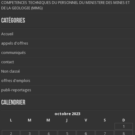
COMPETENCES TECHNIQUES DU PERSONNEL DU MINISTERE DES MINES ET
DE LA GEOLOGIE (MMG)
Catégories
Accueil
appels d'offres
communiqués
contact
Non classé
offres d'emplois
publi-reportages
Calendrier
octobre 2023
L
M
M
J
V
S
D
1
2
3
4
5
6
7
8