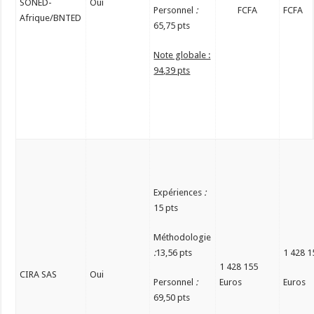
SONED-
Oui
Personnel
:
FCFA
FCFA
Afrique/BNTED
65,75 pts
Note globale :
94,39 pts
Expériences
:
15 pts
Méthodologie
:
13,56 pts
1 428 1
1 428 155
CIRA SAS
Oui
Personnel
:
Euros
Euros
69,50 pts