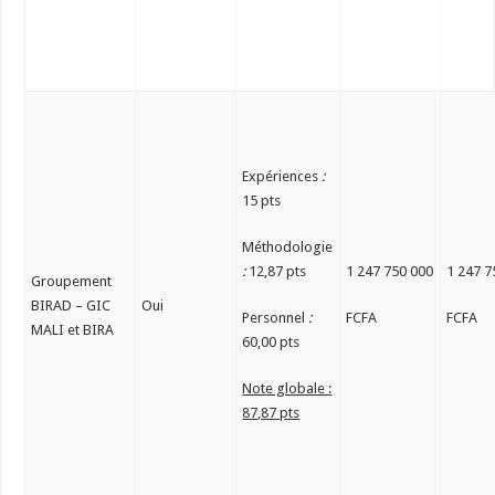
Expériences
:
15 pts
Méthodologie
:
12,87 pts
1 247 750 000
1 247 7
Groupement
BIRAD – GIC
Oui
Personnel
:
FCFA
FCFA
MALI et BIRA
60,00 pts
Note globale :
87,87 pts