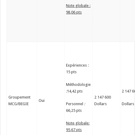
Note globale :
98,06 pts
Expériences
:
15 pts
Méthodologie
:
14,42 pts
2 147 6
Groupement
2 147 600
Oui
MCG/BEGIE
Personnel
:
Dollars
Dollars
66,25 pts
Note globale:
95,67 pts