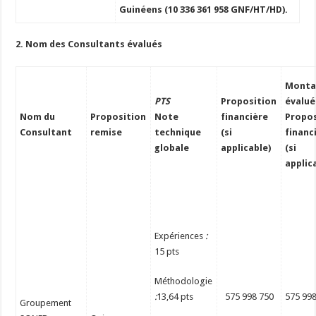
Guinéens (10 336 361 958 GNF/HT/HD).
2. Nom des Consultants évalués
Monta
PTS
Proposition
évalué
Nom du
Proposition
Note
financière
Propos
Consultant
remise
technique
(si
financ
globale
applicable)
(si
applic
Expériences
:
15 pts
Méthodologie
:
13,64 pts
575 998 750
575 99
Groupement