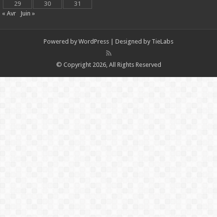
29
30
31
« Avr
Juin »
Powered by
WordPress
| Designed by
TieLabs
© Copyright 2026, All Rights Reserved