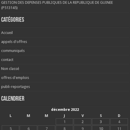
GESTION DES DEPENSES PUBLIQUES DE LA REPUBLIQUE DE GUINEE
(P513145)
Catégories
Accueil
appels d'offres
communiqués
contact
Non classé
offres d'emplois
publi-reportages
Calendrier
décembre 2022
L
M
M
J
V
S
D
1
2
3
4
5
6
7
8
9
10
11