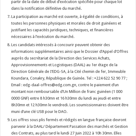
partir de la date de début d’exécution spécifiée pour chaque lot
dans la notification définitive du marché.
La participation au marché est ouverte, à égalité de conditions, à
toutes les personnes physiques et morales de droit guinéens et
justifiant les capacités juridiques, techniques, et financières
nécessaires à l’exécution du marché.
Les candidats intéressés à concourir peuvent obtenir des
informations supplémentaires ainsi que le Dossier d’Appel d’Offres
auprès du secrétariat de la Direction des Services Achats,
Approvisionnements et Logistiques (DAAL) au 1er étage de la
Direction Générale de I’EDG-SA, à la Cité chemin de fer, Immeuble
Koundara, Conakry, République de Guinée. Tel : +224 622 52 90 77 ;
Email : edg-daal-offres@edg.com.gn, contre le paiement d’un
montant non remboursable d’Un Million de franc guinéen (1 000
0000 GNF) entre 8 h30mn et 16 h30mn du lundi au jeudi et entre
8h30mn et 12 h30mn le vendredi. Les soumissionnaires doivent être
muni d’une clé USB pour le DAO.
Les offres sous plis fermés et rédigés en langue française devront
parvenir à la DAAL/ Département Passation des marchés et Gestion
des Contrats, au plus tard le lundi 27 Juin 2022 à 10h 30mn. Elles