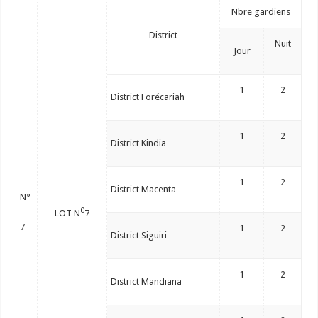
Nbre gardiens
District
Nuit
Jour
1
2
District Forécariah
1
2
District Kindia
1
2
District Macenta
N°
0
LOT N
7
7
1
2
District Siguiri
1
2
District Mandiana