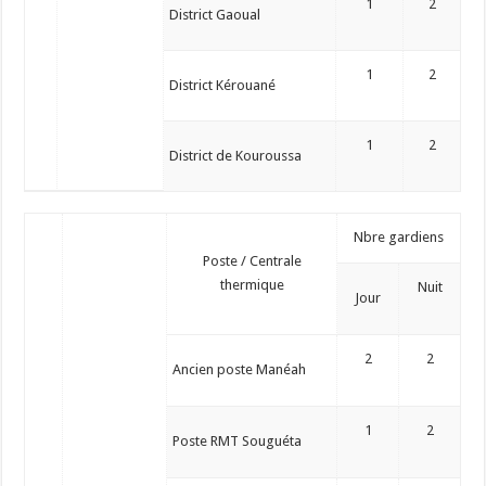
1
2
District Gaoual
1
2
District Kérouané
1
2
District de Kouroussa
Nbre gardiens
Poste / Centrale
thermique
Nuit
Jour
2
2
Ancien poste Manéah
1
2
Poste RMT Souguéta