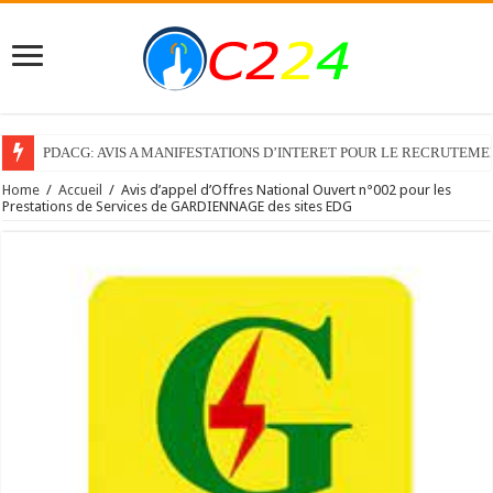
PDACG: AVIS A MANIFESTATIONS D’INTERET POUR LE RECRUTEM
Recrutement d’un Consultant individuel pour élaborer le Guide de l’expor
Home
/
Accueil
/
Avis d’appel d’Offres National Ouvert n°002 pour les
Prestations de Services de GARDIENNAGE des sites EDG