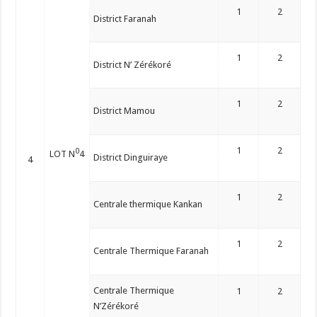
1
2
District Faranah
1
2
District N’ Zérékoré
1
2
District Mamou
1
2
0
LOT N
4
District Dinguiraye
4
1
2
Centrale thermique Kankan
1
2
Centrale Thermique Faranah
Centrale Thermique
1
2
N’Zérékoré