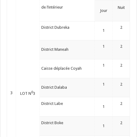
de l’intérieur
Nuit
Jour
District Dubreka
2
1
1
2
District Maneah
1
2
Caisse déplacée Coyah
1
2
District Dalaba
0
3
LOT N
3
District Labe
2
1
District Boke
2
1