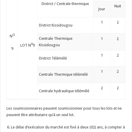
District / Centrale thermique
Nuit
Jour
1
2
District Kissidougou
O
N
Centrale Thermique
1
2
0
Kissidougou
LOT N
9
9
1
2
District Télémélé
1
2
Centrale Thermique télémélé
2
2
Centrale hydraulique télémélé
Les soumissionnaires peuvent soumissionner pour tous les lots et ne
peuvent être attributaire qu’à un seul lot.
Le délai d’exécution du marché est fixé à deux (02) ans, à compter à