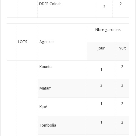
DDER Coleah
2
2
Nbre gardiens
LOTS
Agences
Jour
Nuit
Kountia
2
1
2
2
Matam
1
2
Kipé
1
2
Tombolia