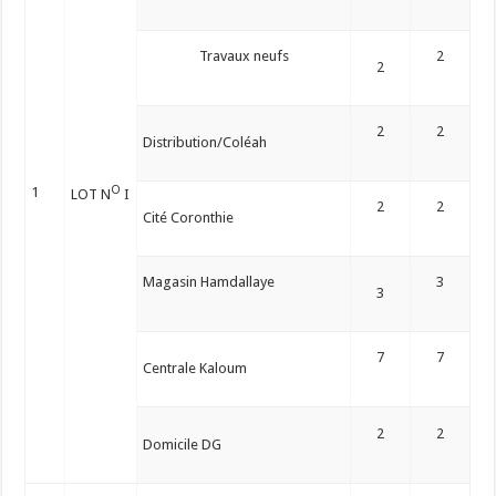
Travaux neufs
2
2
2
2
Distribution/Coléah
O
1
LOT N
I
2
2
Cité Coronthie
Magasin Hamdallaye
3
3
7
7
Centrale Kaloum
2
2
Domicile DG