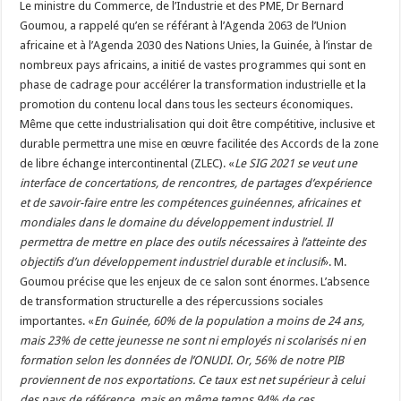
Le ministre du Commerce, de l’Industrie et des PME, Dr Bernard
Goumou, a rappelé qu’en se référant à l’Agenda 2063 de l’Union
africaine et à l’Agenda 2030 des Nations Unies, la Guinée, à l’instar de
nombreux pays africains, a initié de vastes programmes qui sont en
phase de cadrage pour accélérer la transformation industrielle et la
promotion du contenu local dans tous les secteurs économiques.
Même que cette industrialisation qui doit être compétitive, inclusive et
durable permettra une mise en œuvre facilitée des Accords de la zone
de libre échange intercontinental (ZLEC). «
Le SIG 2021 se veut une
interface de concertations, de rencontres, de partages d’expérience
et de savoir-faire entre les compétences guinéennes, africaines et
mondiales dans le domaine du développement industriel. Il
permettra de mettre en place des outils nécessaires à l’atteinte des
objectifs d’un développement industriel durable et inclusif
». M.
Goumou précise que les enjeux de ce salon sont énormes. L’absence
de transformation structurelle a des répercussions sociales
importantes. «
En Guinée, 60% de la population a moins de 24 ans,
mais 23% de cette jeunesse ne sont ni employés ni scolarisés ni en
formation selon les données de l’ONUDI. Or, 56% de notre PIB
proviennent de nos exportations. Ce taux est net supérieur à celui
des pays de référence, mais en même temps 94% de ces