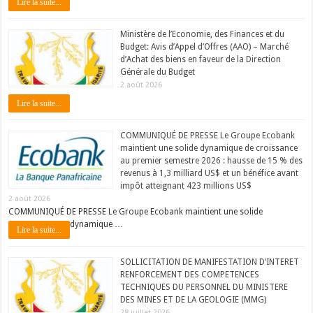
Lire la suite...
Ministère de l’Economie, des Finances et du
Budget: Avis d’Appel d’Offres (AAO) – Marché
d’Achat des biens en faveur de la Direction
Générale du Budget
2 août 2026
Lire la suite...
COMMUNIQUÉ DE PRESSE Le Groupe Ecobank
maintient une solide dynamique de croissance
au premier semestre 2026 : hausse de 15 % des
revenus à 1,3 milliard US$ et un bénéfice avant
impôt atteignant 423 millions US$
2 août 2026
COMMUNIQUÉ DE PRESSE Le Groupe Ecobank maintient une solide
dynamique …
Lire la suite...
SOLLICITATION DE MANIFESTATION D’INTERET
RENFORCEMENT DES COMPETENCES
TECHNIQUES DU PERSONNEL DU MINISTERE
DES MINES ET DE LA GEOLOGIE (MMG)
28 juillet 2026