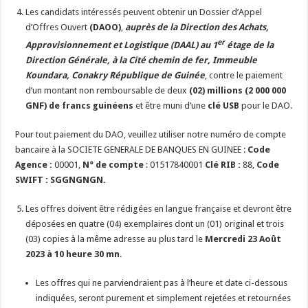
Les candidats intéressés peuvent obtenir un Dossier d’Appel
d’Offres Ouvert
(DAOO)
,
auprès de la Direction des Achats,
er
Approvisionnement et Logistique (DAAL) au 1
étage de la
Direction Générale, à la Cité chemin de fer, Immeuble
Koundara, Conakry République de Guinée
, contre le paiement
d’un montant non remboursable de deux
(02) millions (2 000 000
GNF) de francs guinéens
et être muni d’une
clé USB
pour le DAO.
Pour tout paiement du DAO, veuillez utiliser notre numéro de compte
bancaire à la SOCIETE GENERALE DE BANQUES EN GUINEE :
Code
Agence :
00001,
N° de compte
: 01517840001
Clé RIB :
88,
Code
SWIFT : SGGNGNGN.
Les offres doivent être rédigées en langue française et devront être
déposées en quatre (04) exemplaires dont un (01) original et trois
(03) copies à la même adresse au plus tard le
Mercredi 23 Août
2023 à 10 heure 30 mn
.
Les offres qui ne parviendraient pas à l’heure et date ci-dessous
indiquées, seront purement et simplement rejetées et retournées